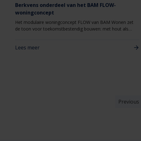
Berkvens onderdeel van het BAM FLOW-
woningconcept
Het modulaire woningconcept FLOW van BAM Wonen zet
de toon voor toekomstbestendig bouwen: met hout als
basis, gestandaardiseerd én met volop ontwerpvrijheid.
Groener, sneller en betaalbaar.
Lees meer
Previous