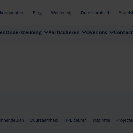
rkooppunten
Blog
Werken bij
Duurzaamheid
Brands
ten
Ondersteuning
Particulieren
Over ons
Contact
innendeuren
Duurzaamheid
HPL deuren
Inspiratie
Projecte