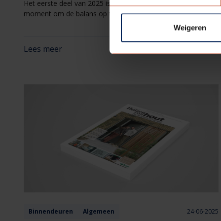
Het eerste deel van 2025 is voorbijgevlogen. Een goed
moment om de balans op te maken en kort stil te staan bij
alle activiteiten en voortgangen rondom ons programma
Weigeren
#Toegang tot een Duurzaam Morgen.
Lees meer
Binnendeuren
Algemeen
24-06-2025