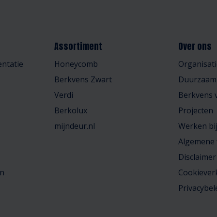
Assortiment
Over ons
ntatie
Honeycomb
Organisati
Berkvens Zwart
Duurzaam
Verdi
Berkvens v
Berkolux
Projecten
mijndeur.nl
Werken bi
Algemene
Disclaimer
en
Cookiever
Privacybel