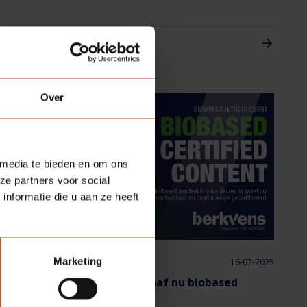
die een overstap hebben gemaakt binnen Berkvens naar een
andere functie of afdeling. Vandaag het verhaal van Adriaan
Rijnders!
Lees meer
Over
 media te bieden en om ons
ze partners voor social
nformatie die u aan ze heeft
Marketing
16-07-2025
Berkvens binnendeuren vanaf nu biobased
gecertificeerd