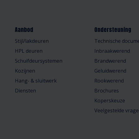
Aanbod
Ondersteuning
Stijl/lakdeuren
Technische docume
HPL deuren
Inbraakwerend
Schuifdeursystemen
Brandwerend
Kozijnen
Geluidwerend
Hang- & sluitwerk
Rookwerend
Diensten
Brochures
Koperskeuze
Veelgestelde vrag