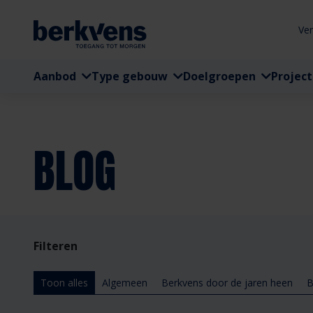
Ve
Aanbod
Type gebouw
Doelgroepen
Projec
BLOG
Filteren
Toon alles
Algemeen
Berkvens door de jaren heen
B