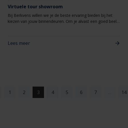
Virtuele tour showroom
Bij Berkvens willen we je de beste ervaring bieden bij het
kiezen van jouw binnendeuren. Om je alvast een goed beeld
te geven voor jouw bezoek aan de showroom in Someren
kun je alvast een kijkje nemen door middel van een 360
graden video.
Lees meer
(current)
1
2
3
4
5
6
7
…
14