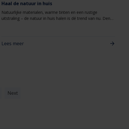
Haal de natuur in huis
Natuurlijke materialen, warme tinten en een rustige
uitstraling – de natuur in huis halen is dé trend van nu. Denk
aan hout, steen, linnen en bamboe, gecombineerd met
gerecyclede en handgemaakte items. En ook deuren spelen
hierin een belangrijke rol. Met een witte Verdi Light 704 of
Decolux Master Brown maak je jouw natuurlijke interieur
Lees meer
helemaal compleet.
Next