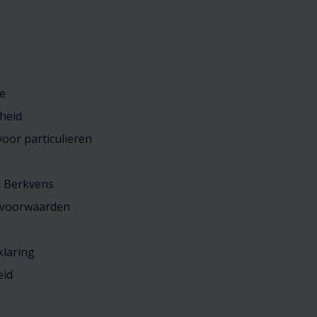
e
heid
oor particulieren
j Berkvens
 voorwaarden
klaring
eid