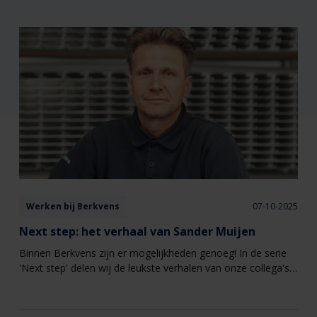
Werken bij Berkvens
07-10-2025
Next step: het verhaal van Sander Muijen
Binnen Berkvens zijn er mogelijkheden genoeg! In de serie
'Next step' delen wij de leukste verhalen van onze collega's
die een overstap hebben gemaakt binnen Berkvens naar een
andere functie of afdeling. Vandaag het verhaal van Sander
Muijen!