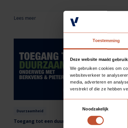
engineeren en in de fabriek te produceren, wordt de
bouwtijd verkort, de faalkosten beperkt en de kwaliteit
geborgd.
Lees meer
Toestemming
Deze website maakt gebruik
We gebruiken cookies om cont
websiteverkeer te analyseren
media, adverteren en analys
verstrekt of die ze hebben v
Toestemmingsselectie
Noodzakelijk
Duurzaamheid
22-07-2025
Toegang tot een duurzaam morgen