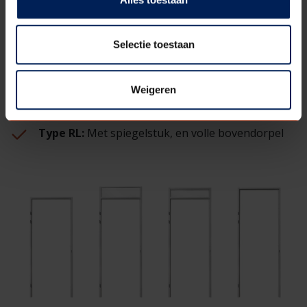
zijn. Bekijk hier enkele type kozijnen:
Type RZ:
Zonder bovenlicht.
Selectie toestaan
Type RB:
Met bovenlicht en volle bovendorpel.
Type BA:
Met bovenlicht, afgeslankte
Weigeren
bovendorpel en schuifstuk.
Type RL:
Met spiegelstuk, en volle bovendorpel