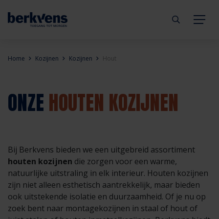
Terug
Terug
Terug
Terug
Terug
Terug
Home
Kozijnen
Kozijnen
Hout
Deuren
Eengezinswoning
Aannemer
Inbraakwerend
mijndeur.nl
Blog
ONZE
HOUTEN KOZIJNEN
Kozijnen
Meergezinswoning
Architect
Brandwerend
Webshop
Organisatie
Hang- & sluitwerk
Utiliteitsgebouw
Projectontwikkelaar
Geluidwerend
Inspiratie
Duurzaamheid
Bij Berkvens bieden we een uitgebreid assortiment
houten kozijnen
die zorgen voor een warme,
Diensten
Prefab woning
Handelspartner
Rookwerend
Verkooppunten
GND Garantiedeuren
natuurlijke uitstraling in elk interieur. Houten kozijnen
zijn niet alleen esthetisch aantrekkelijk, maar bieden
Technische documentatie
Duurzaamheid
Veelgestelde vragen
Werken bij Berkvens
ook uitstekende isolatie en duurzaamheid. Of je nu op
zoek bent naar montagekozijnen in staal of hout of