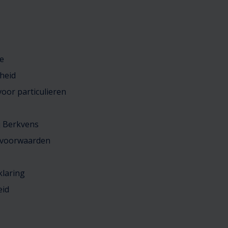
e
heid
oor particulieren
j Berkvens
 voorwaarden
klaring
eid