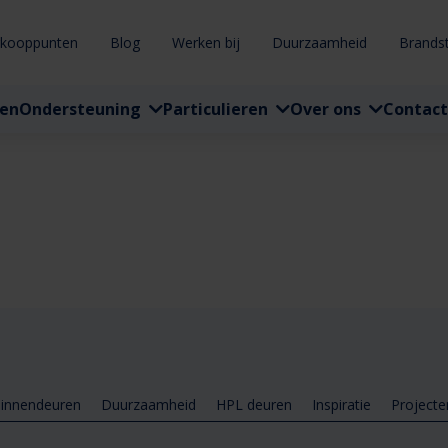
rkooppunten
Blog
Werken bij
Duurzaamheid
Brands
ten
Ondersteuning
Particulieren
Over ons
Contact
innendeuren
Duurzaamheid
HPL deuren
Inspiratie
Projecte