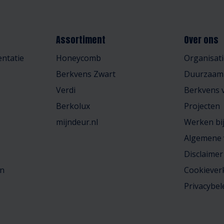
Assortiment
Over ons
ntatie
Honeycomb
Organisati
Berkvens Zwart
Duurzaam
Verdi
Berkvens v
Berkolux
Projecten
mijndeur.nl
Werken bi
Algemene
Disclaimer
en
Cookiever
Privacybel