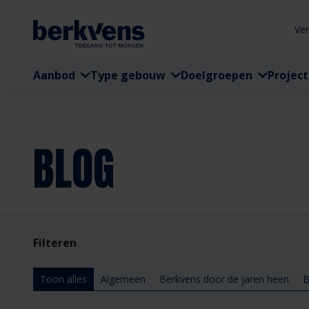
Ve
Aanbod
Type gebouw
Doelgroepen
Projec
BLOG
Filteren
Toon alles
Algemeen
Berkvens door de jaren heen
B