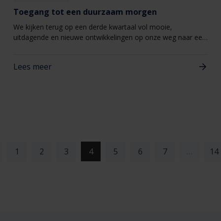
Toegang tot een duurzaam morgen
We kijken terug op een derde kwartaal vol mooie,
uitdagende en nieuwe ontwikkelingen op onze weg naar een
Duurzaam Morgen.
Lees meer
(current)
1
2
3
4
5
6
7
…
14