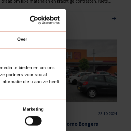
draait om luxe materialen en krachtige contrasten. Niets
maakt die stijl zo compleet als onze zwarte Verdi Line
deuren.
Lees meer
Over
 media te bieden en om ons
ze partners voor social
nformatie die u aan ze heeft
Marketing
Werken bij Berkvens
28-10-2024
Next step: het verhaal van Jorno Bongers