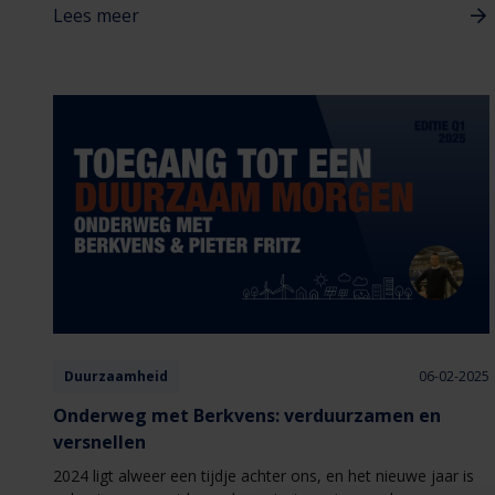
Lees meer
voor wanden met metal stud of wood stud. Maar waarom is
deze combinatie zo ideaal? We leggen het je uit!
Duurzaamheid
06-02-2025
Onderweg met Berkvens: verduurzamen en
versnellen
2024 ligt alweer een tijdje achter ons, en het nieuwe jaar is