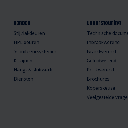
Aanbod
Ondersteuning
Stijl/lakdeuren
Technische docume
HPL deuren
Inbraakwerend
Schuifdeursystemen
Brandwerend
Kozijnen
Geluidwerend
Hang- & sluitwerk
Rookwerend
Diensten
Brochures
Koperskeuze
Veelgestelde vrag