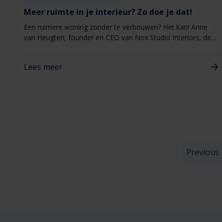
Meer ruimte in je interieur? Zo doe je dat!
Een ruimere woning zonder te verbouwen? Het kan! Anne
van Heugten, founder en CEO van Nox Studio Interiors, deelt
slimme tips om je interieur groter én lichter te laten
aanvoelen. Met de juiste interieurkeuzes – zoals een Verdi
Lees meer
Light deur die direct meer licht en ruimte binnenlaat – voelt
je huis niet alleen ruimer, maar krijgt het ook een luxe
uitstraling.
Previous