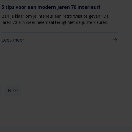
5 tips voor een modern jaren 70 interieur!
Ben je klaar om je interieur een retro twist te geven? De
jaren 70 zijn weer helemaal terug! Met de juiste kleuren,
vormen en accessoires maak je van je woning een stijlvolle,
speelse ruimte. Anne van Heugten, founder van Nox Studio
Lees meer
Interiors,&nbsp;geeft je vijf tips om je op weg te helpen.
Next