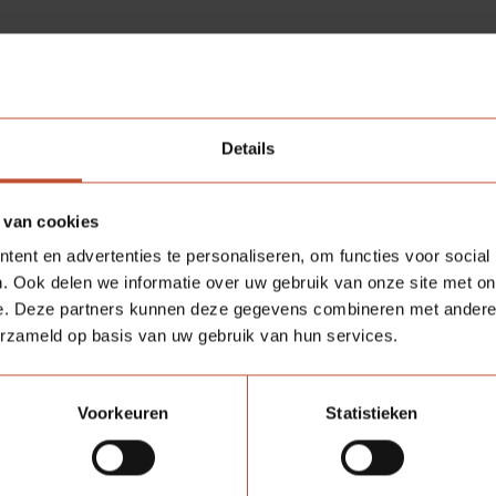
die een overstap hebben gemaakt binnen Berkvens naar een
andere functie of afdeling. Vandaag het verhaal van Karin
Sloots!
Lees meer
Details
 van cookies
ent en advertenties te personaliseren, om functies voor social
. Ook delen we informatie over uw gebruik van onze site met on
e. Deze partners kunnen deze gegevens combineren met andere i
erzameld op basis van uw gebruik van hun services.
Voorkeuren
Statistieken
Binnendeuren
29-11-2024
Alles over onze deuren en kozijnen