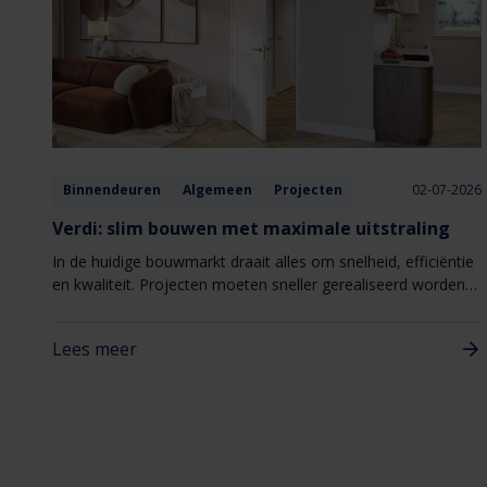
Binnendeuren
Algemeen
Projecten
02-07-2026
Verdi: slim bouwen met maximale uitstraling
In de huidige bouwmarkt draait alles om snelheid, efficiëntie
en kwaliteit. Projecten moeten sneller gerealiseerd worden,
zonder concessies te doen aan uitstraling of woonbeleving.
Juist daarom wint Verdi van Berkvens steeds meer terrein
Lees meer
binnen nieuwbouw- en woningbouwprojecten. Verdi
combineert een hoogwaardige uitstraling met een slimme,
seriematige totaaloplossing die het bouwproces
vereenvoudigt.