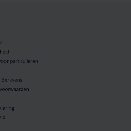
e
heid
oor particulieren
j Berkvens
 voorwaarden
klaring
eid