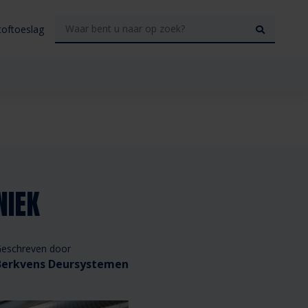
toftoeslag
NIEK
eschreven door
Berkvens Deursystemen