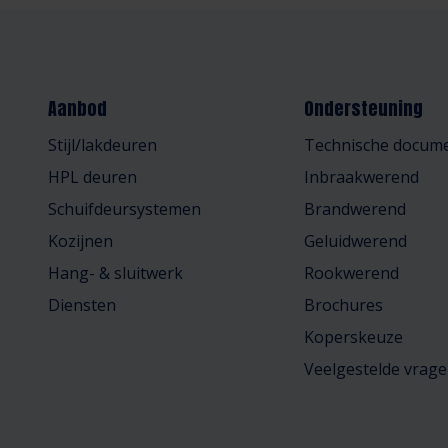
Aanbod
Ondersteuning
Stijl/lakdeuren
Technische docume
HPL deuren
Inbraakwerend
Schuifdeursystemen
Brandwerend
Kozijnen
Geluidwerend
Hang- & sluitwerk
Rookwerend
Diensten
Brochures
Koperskeuze
Veelgestelde vrag