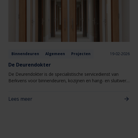
Binnendeuren
Algemeen
Projecten
19-02-2026
De Deurendokter
De Deurendokter is de specialistische servicedienst van
Berkvens voor binnendeuren, kozijnen en hang‑ en sluitwerk.
Eén aanspreekpunt voor alles wat met deuren te maken
heeft, van kleine afstellingen tot gerichte reparaties
Lees meer