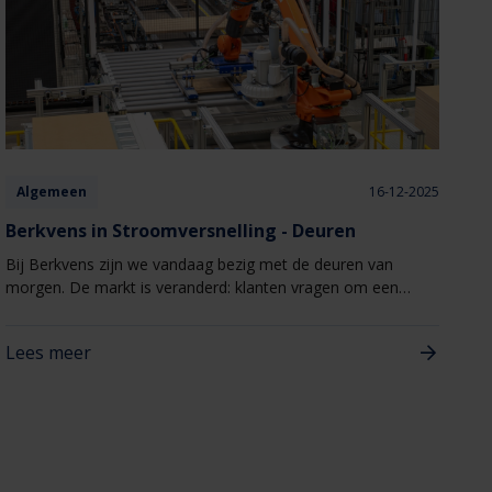
Algemeen
16-12-2025
Berkvens in Stroomversnelling - Deuren
Bij Berkvens zijn we vandaag bezig met de deuren van
morgen. De markt is veranderd: klanten vragen om een
gevarieerde productmix én hoge volumes. Daarom stond
onze deurenfabriek in 2025 volledig in het teken van
Lees meer
vernieuwing. Met slimme investeringen in machines en
processen spelen we in op deze veranderende klantvraag
met zicht op de toekomst.