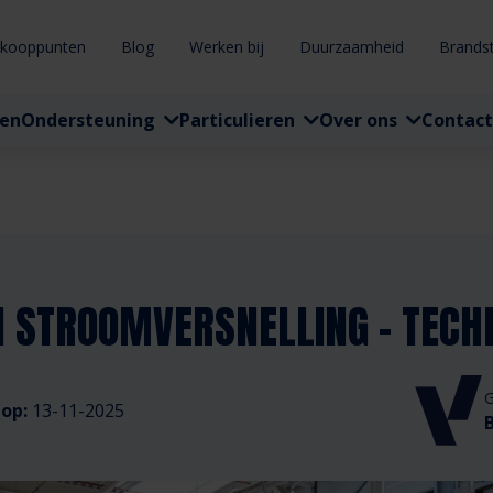
rkooppunten
Blog
Werken bij
Duurzaamheid
Brands
ten
Ondersteuning
Particulieren
Over ons
Contact
N STROOMVERSNELLING - TECH
G
 op:
13-11-2025