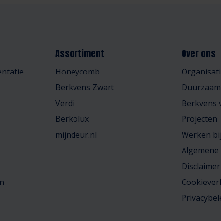
Assortiment
Over ons
ntatie
Honeycomb
Organisati
Berkvens Zwart
Duurzaam
Verdi
Berkvens v
Berkolux
Projecten
mijndeur.nl
Werken bi
Algemene
Disclaimer
en
Cookiever
Privacybel