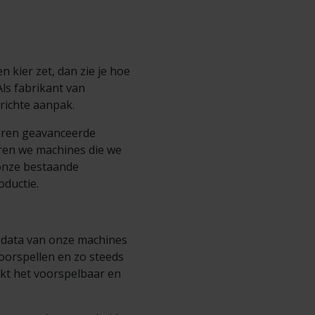
 kier zet, dan zie je hoe
Als fabrikant van
richte aanpak.
reren geavanceerde
ren we machines die we
onze bestaande
oductie.
 data van onze machines
oorspellen en zo steeds
akt het voorspelbaar en