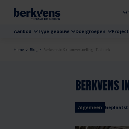
Ve
Aanbod
Type gebouw
Doelgroepen
Projec
Home
Blog
Berkvens in Stroomversnelling - Techniek
BERKVENS I
Algemeen
Geplaatst