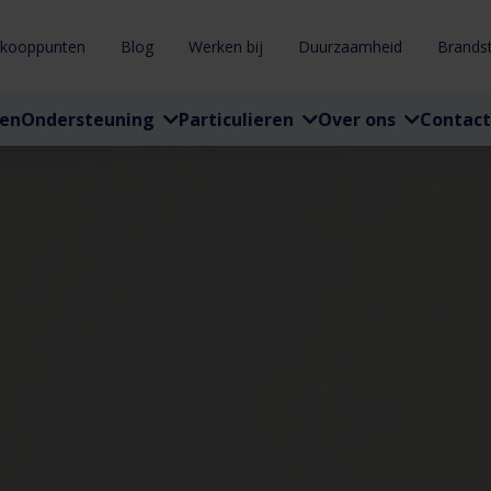
rkooppunten
Blog
Werken bij
Duurzaamheid
Brands
ten
Ondersteuning
Particulieren
Over ons
Contact