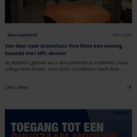
Duurzaamheid
09-12-2024
Van deur naar droomhuis: Hoe Réne een woning
bouwde met HPL-deuren
Bij Berkvens geloven we in duurzaamheid en creativiteit, maar
collega René Govers, onze QHSE Coördinator, heeft deze
waarden wel op een heel bijzondere manier gecombineerd. In
zijn vrije tijd bouwt René namelijk niet alleen aan zijn eigen
Lees meer
droomhuis, maar ook aan een unieke tijdelijke woning, volledig
gemaakt van HPL-deuren afkomstig van Berkvens.We spraken
René over zijn inspiratie en aanpak voor dit innovatieve en
duurzame bouwproject.