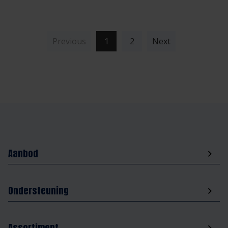
(current)
Previous
1
2
Next
Aanbod
Ondersteuning
Assortiment