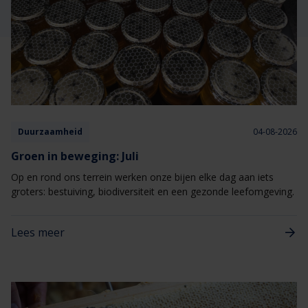
Veelgestelde vragen
Brochures
Technische documentatie
Veelgestelde vragen
Duurzaamheid
04-08-2026
Groen in beweging: Juli
Op en rond ons terrein werken onze bijen elke dag aan iets
groters: bestuiving, biodiversiteit en een gezonde leefomgeving.
Lees meer