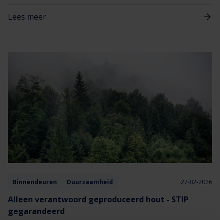
zo’n moment: een fase die wordt afgerond en een stevige basis
Lees meer
waarop we met Berkvens weer verder kunnen bouwen.
Binnendeuren
Duurzaamheid
27-02-2026
Alleen verantwoord geproduceerd hout - STIP
gegarandeerd