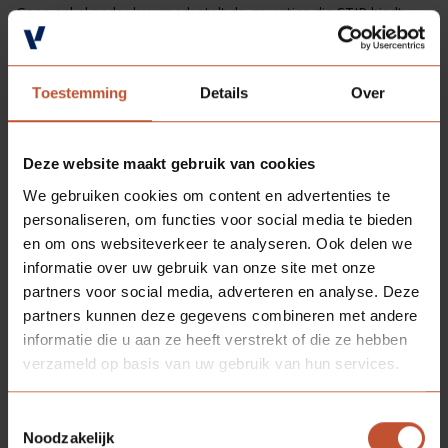
Geen enkel ander keurmerk stelt de garanties die STIP biedt:
een STIP-gecertificeerd bedrijf koopt uitsluitend verantwoord
geproduceerd hout en verkoopt dus niets anders.
Lees meer
Toestemming
Details
Over
Deze website maakt gebruik van cookies
We gebruiken cookies om content en advertenties te
personaliseren, om functies voor social media te bieden
en om ons websiteverkeer te analyseren. Ook delen we
informatie over uw gebruik van onze site met onze
partners voor social media, adverteren en analyse. Deze
partners kunnen deze gegevens combineren met andere
informatie die u aan ze heeft verstrekt of die ze hebben
verzameld op basis van uw gebruik van hun services.
Toestemmingsselectie
Duurzaamheid
22-07-2025
Noodzakelijk