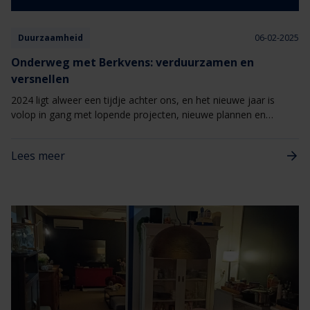
Duurzaamheid
06-02-2025
Onderweg met Berkvens: verduurzamen en
versnellen
2024 ligt alweer een tijdje achter ons, en het nieuwe jaar is
volop in gang met lopende projecten, nieuwe plannen en
ambitieuze doelen. Dit is een goed moment om kort terug te
blikken op 2024 en jullie mee te nemen in onze plannen voor
Lees meer
2025.