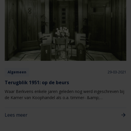
Algemeen
29-03-2021
Terugblik 1951: op de beurs
Waar Berkvens enkele jaren geleden nog werd ingeschreven bij
de Kamer van Koophandel als o.a. timmer- &amp;
aannemersbedrijf en meubel &amp; houtwarenfabriek, werden
op de Jaarbeurs in Utrecht in 1951 vooral met trots deuren
Lees meer
presenteert: de B.S. voordeuren en binnendeuren.