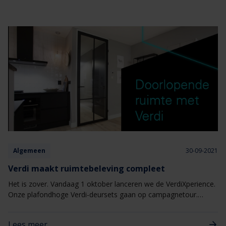
slechts de korte weergave. Iets meer achtergrond past. Je leest
het in onderstaande bericht.&nbsp;
Algemeen
30-09-2021
Verdi maakt ruimtebeleving compleet
Het is zover. Vandaag 1 oktober lanceren we de VerdiXperience.
Onze plafondhoge Verdi-deursets gaan op campagnetour.
Vooral omdat we ervan overtuigd zijn dat de architect, de
ontwikkelaar, de aannemer en uiteindelijk de consument veel
Lees meer