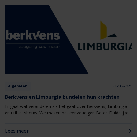
Algemeen
31-10-2021
Berkvens en Limburgia bundelen hun krachten
Er gaat wat veranderen als het gaat over Berkvens, Limburgia
en utiliteitsbouw. We maken het eenvoudiger. Beter. Duidelijker.
Zo wordt de tak utiliteitsbouw Berkvens versterkt met de
specialisten van Limburgia. Een bundeling van krachten van de
Lees meer
beste specialisten en producten op de juiste plek. Maar dat is