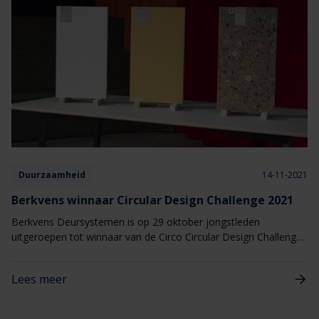
Duurzaamheid
14-11-2021
Berkvens winnaar Circular Design Challenge 2021
Berkvens Deursystemen is op 29 oktober jongstleden
uitgeroepen tot winnaar van de Circo Circular Design Challenge
2021. Deze challenge werd georganiseerd door
branchevereniging Koninklijke CBM voor producenten en
Lees meer
leveranciers in de meubelindustrie. Berkvens maakte indruk met
innovatieve, duurzame materialen en productietechnieken voor
deuren en met een takebacksysteem voor oude deuren.