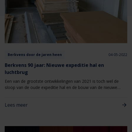
Veelgestelde vragen
Brochures
Technische documentatie
Veelgestelde vragen
Berkvens door de jaren heen
04-05-2022
Berkvens 90 jaar: Nieuwe expeditie hal en
luchtbrug
Een van de grootste ontwikkelingen van 2021 is toch wel de
sloop van de oude expeditie hal en de bouw van de nieuwe
expeditie hal met luchtbrug.
Lees meer