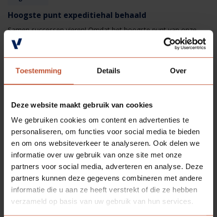
Hoogste punt expeditiehal behaald
Samen successen vieren! Omdat het hoogste punt van onze
nieuwe expeditiehal behaald is, trakteerden we alle collega’s en
natuurlijk de&nbsp;Wijnen Bouwgroep&nbsp;bouwers op
heerlijke&nbsp;Houben Worstenbrood.De nieuwe hal gaat naast
Lees meer
extra ruimte voor opslag, ook voor bescherming zorgen bij het
Toestemming
Details
Over
laden van de vrachtwagen. Ook zal in deze nieuwe hal het
verpakken van de deuren plaats gaan vinden. De deuren worden
door middel van een luchtbrug automatisch naar de nieuwe hal
Deze website maakt gebruik van cookies
verplaatst waar ze vervolgens verpakt worden. Met dank aan de
We gebruiken cookies om content en advertenties te
nieuwe expeditiehal heeft Berkvens ruimte om te blijven
groeien!
personaliseren, om functies voor social media te bieden
en om ons websiteverkeer te analyseren. Ook delen we
informatie over uw gebruik van onze site met onze
partners voor social media, adverteren en analyse. Deze
partners kunnen deze gegevens combineren met andere
informatie die u aan ze heeft verstrekt of die ze hebben
verzameld op basis van uw gebruik van hun services.