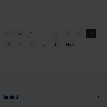
(current
Previous
1
…
4
5
6
7
8
9
10
…
14
Next
Aanbod