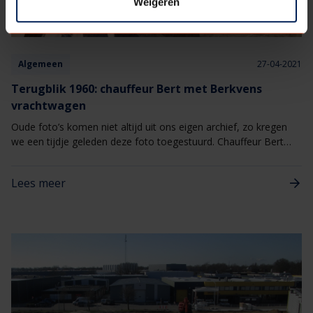
Weigeren
Algemeen
27-04-2021
Terugblik 1960: chauffeur Bert met Berkvens
vrachtwagen
Oude foto’s komen niet altijd uit ons eigen archief, zo kregen
we een tijdje geleden deze foto toegestuurd. Chauffeur Bert
van Leensel poseert met een van onze vrachtwagens mét
origineel Berkvens logo.
Lees meer