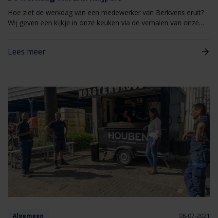
betrokken. Vanaf het eerst telefoontje tot en met de plannen
Hoe ziet de werkdag van een medewerker van Berkvens eruit?
voor een volgend project. Al deze aspecten komen via diverse
Wij geven een kijkje in onze keuken via de verhalen van onze
kanalen langs tijdens de VerdiXperience. Samen beleven is toch
medewerkers.​ Deze keer een werkdag uit het leven van Erik.
het allerleukst!Meer weten over de VerdiXperience? Kijk op
www.berkvens.nl/verdi.
Lees meer
Algemeen
08-07-2021