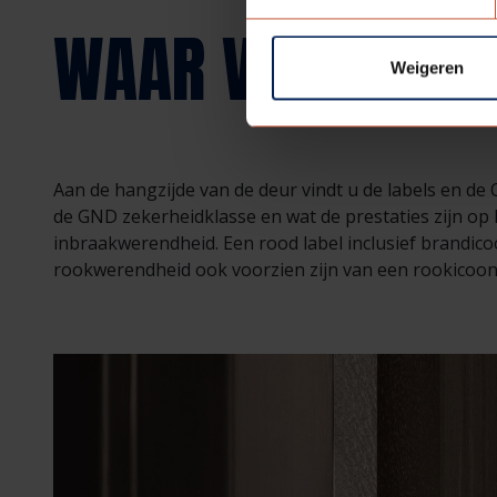
WAAR VINDT U D
Weigeren
Aan de hangzijde van de deur vindt u de labels en de 
de GND zekerheidklasse en wat de prestaties zijn op 
inbraakwerendheid. Een rood label inclusief brandico
rookwerendheid ook voorzien zijn van een rookicoon