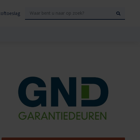
toftoeslag