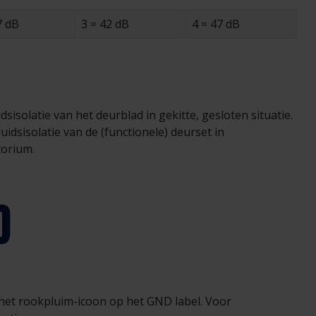
7 dB
3 = 42 dB
4 = 47 dB
isolatie van het deurblad in gekitte, gesloten situatie.
idsisolatie van de (functionele) deurset in
torium.
D
et rookpluim-icoon op het GND label. Voor