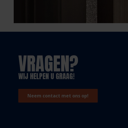
VRAGEN?
WIJ HELPEN U GRAAG!
Neem contact met ons op!