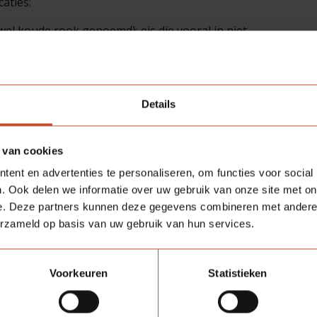
aties:
l koude rook genoemd): eis die vooral in niet-
 genoemd): eis die vooral in slaap-gebouwen wordt
rblijven.
Details
HEID
 van cookies
ent en advertenties te personaliseren, om functies voor social
. Ook delen we informatie over uw gebruik van onze site met on
e. Deze partners kunnen deze gegevens combineren met andere i
erzameld op basis van uw gebruik van hun services.
endheid voldoen aan het Bouwbesluit. Het Politie
 in deze en eist ook klasse 2. Voor inbraakwerendheid
ndsklassen (0, 2 en 3).
Voorkeuren
Statistieken