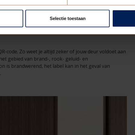
E GND LABELS?
Selectie toestaan
QR-code. Zo weet je altijd zeker of jouw deur voldoet aan
het gebied van brand-, rook- geluid- en
on is brandwerend, het label kan in het geval van
.