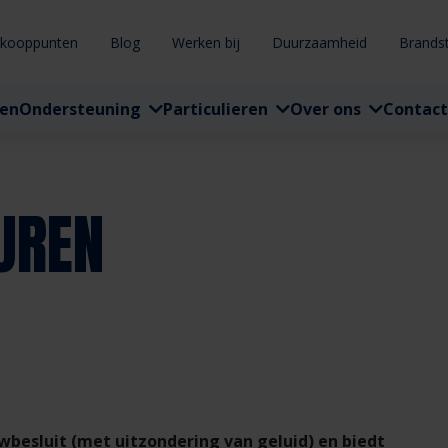
rkooppunten
Blog
Werken bij
Duurzaamheid
Brands
ten
Ondersteuning
Particulieren
Over ons
Contact
UREN
besluit (met uitzondering van geluid) en biedt