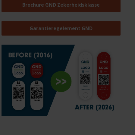
Brochure GND Zekerheidsklasse
Garantieregelement GND