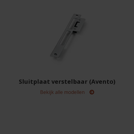
Veelgestelde vragen
Brochures
Technische documentatie
Veelgestelde vragen
Sluitplaat verstelbaar (Avento)
Bekijk alle modellen