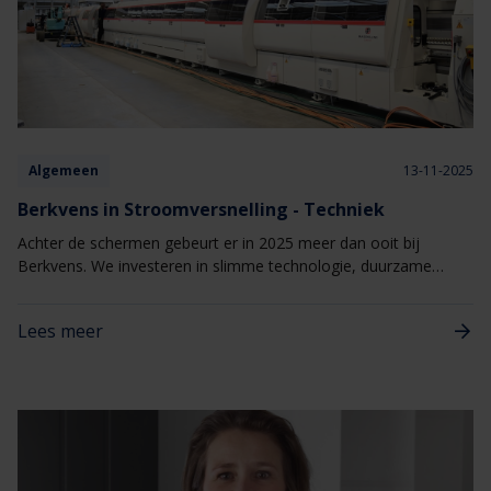
Algemeen
13-11-2025
Berkvens in Stroomversnelling - Techniek
Achter de schermen gebeurt er in 2025 meer dan ooit bij
Berkvens. We investeren in slimme technologie, duurzame
oplossingen en betrouwbare processen. Zo zorgen we ervoor
dat we klaar zijn voor de toekomst én voor de ambities van
Lees meer
onze partners in de bouw.