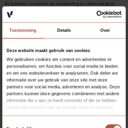
Bij Berkvens stimuleren we ontwikkeling en zetten we groei
centraal. In onze blogserie The Next Step vertellen collega’s
over hun interne overstap naar een nieuwe uitdaging binnen ons
bedrijf. Vandaag zijn we trots om het verhaal van Wouter
Lees meer
Berkvens met jullie te delen!
Toestemming
Details
Over
Deze website maakt gebruik van cookies
We gebruiken cookies om content en advertenties te
personaliseren, om functies voor social media te bieden
en om ons websiteverkeer te analyseren. Ook delen we
informatie over uw gebruik van onze site met onze
partners voor social media, adverteren en analyse. Deze
partners kunnen deze gegevens combineren met andere
informatie die u aan ze heeft verstrekt of die ze hebben
verzameld op basis van uw gebruik van hun services.
Toestemmingsselectie
Werken bij Berkvens
19-12-2025