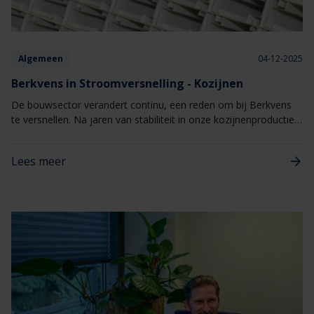
Algemeen
04-12-2025
Berkvens in Stroomversnelling - Kozijnen
De bouwsector verandert continu, een reden om bij Berkvens
te versnellen. Na jaren van stabiliteit in onze kozijnenproductie
zetten we nu bewust een grote stap vooruit. De vraag naar
stalen kozijnen groeit en met nieuwe technologie creëren we
Lees meer
meer capaciteit. Zo blijven we een betrouwbare partner voor
kwaliteit en consistentie.