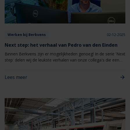
Werken bij Berkvens
02-12-2025
Next step: het verhaal van Pedro van den Einden
Binnen Berkvens zijn er mogelijkheden genoeg! In de serie 'Next
step' delen wij de leukste verhalen van onze collega's die een
overstap hebben gemaakt binnen Berkvens naar een andere
functie of afdeling. Vandaag het verhaal van Pedro van den
Lees meer
Einden!