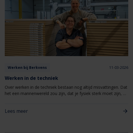
Werken bij Berkvens
11-03-2026
Werken in de techniek
Over werken in de techniek bestaan nog altijd misvattingen. Dat
het een mannenwereld zou zijn, dat je fysiek sterk moet zijn, of
dat je alleen past als je binnen het stereotype plaatje valt. Maar
wie eenmaal de technische sector binnenstapt, merkt al snel dat
Lees meer
deze beelden vooral misverstanden zijn. Techniek is veelzijdig,
innovatief en juist gebaat bij verschillende perspectieven,
achtergronden en talenten. Of je nu werkt met je handen, je
hoofd of allebei, er is ruimte voor iedereen!