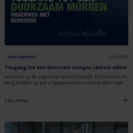
Veelgestelde vragen
Brochures
Technische documentatie
Veelgestelde vragen
Duurzaamheid
12-03-2026
Toegang tot een duurzaam morgen, laatste editie
Soms kom je als organisatie op een kruispunt. Een moment om
terug te kijken op wat is opgebouwd en vooruit te kijken naar
wat komt. Deze editie van Onderweg met Berkvens staat stil bij
zo’n moment: een fase die wordt afgerond en een stevige basis
Lees meer
waarop we met Berkvens weer verder kunnen bouwen.