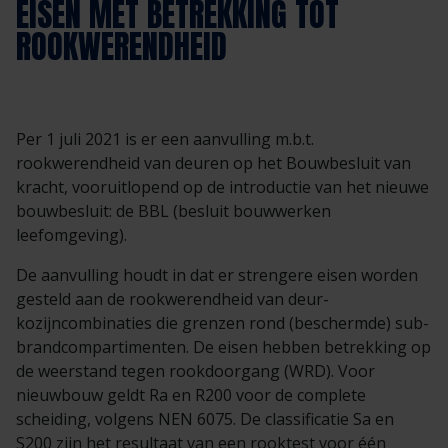
EISEN MET BETREKKING TOT
Veelgestelde vragen
Brochures
ROOKWERENDHEID
Technische documentatie
Veelgestelde vragen
Per 1 juli 2021 is er een aanvulling m.b.t.
rookwerendheid van deuren op het Bouwbesluit van
kracht, vooruitlopend op de introductie van het nieuwe
bouwbesluit: de BBL (besluit bouwwerken
leefomgeving).
De aanvulling houdt in dat er strengere eisen worden
gesteld aan de rookwerendheid van deur-
kozijncombinaties die grenzen rond (beschermde) sub-
brandcompartimenten. De eisen hebben betrekking op
de weerstand tegen rookdoorgang (WRD). Voor
nieuwbouw geldt Ra en R200 voor de complete
scheiding, volgens NEN 6075. De classificatie Sa en
S200 zijn het resultaat van een rooktest voor één