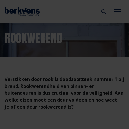
Terug
Terug
Terug
Terug
Terug
Terug
ROOKWEREND
Deuren
Eengezinswoning
Aannemer
Inbraakwerend
mijndeur.nl
Blog
Kozijnen
Meergezinswoning
Architect
Brandwerend
Webshop
Organisatie
Verstikken door rook is doodsoorzaak nummer 1 bij
Hang- & sluitwerk
Utiliteitsgebouw
Projectontwikkelaar
Geluidwerend
Inspiratie
Duurzaamheid
brand. Rookwerendheid van binnen- en
buitendeuren is dus cruciaal voor de veiligheid. Aan
Diensten
Prefab woning
Handelspartner
Rookwerend
Verkooppunten
GND Garantiedeuren
welke eisen moet een deur voldoen en hoe weet
je of een deur rookwerend is?
Technische documentatie
Duurzaamheid
Veelgestelde vragen
Werken bij Berkvens