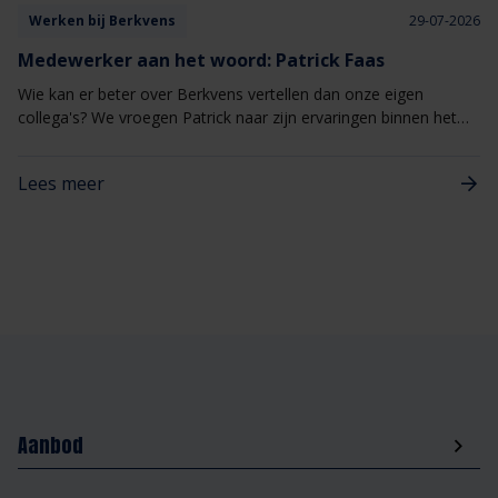
Werken bij Berkvens
29-07-2026
Medewerker aan het woord: Patrick Faas
Wie kan er beter over Berkvens vertellen dan onze eigen
collega's? We vroegen Patrick naar zijn ervaringen binnen het
bedrijf en waarom het voor hem een fijne plek is om te werken.
Lees meer
Aanbod