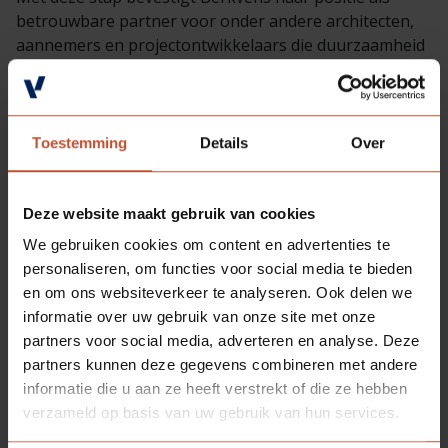
betrouwbare partner voor onder andere architecten,
aannemers en projectontwikkelaars die duurzaamheid
structureel willen integreren in hun projecten, niet
alleen met technisch hoogwaardige producten, maar
ook met een duidelijke en toekomstgerichte visie.
Aantoonbaar en onafhankelijk gecertificeerd.
Toestemming
Details
Over
Meer informatie? Bekijk
onze biobased pagina
inclusief
veelgestelde vragen!
Deze website maakt gebruik van cookies
We gebruiken cookies om content en advertenties te
personaliseren, om functies voor social media te bieden
en om ons websiteverkeer te analyseren. Ook delen we
Deel
informatie over uw gebruik van onze site met onze
Terug naar
deze
partners voor social media, adverteren en analyse. Deze
overzicht
pagina:
partners kunnen deze gegevens combineren met andere
informatie die u aan ze heeft verstrekt of die ze hebben
verzameld op basis van uw gebruik van hun services.