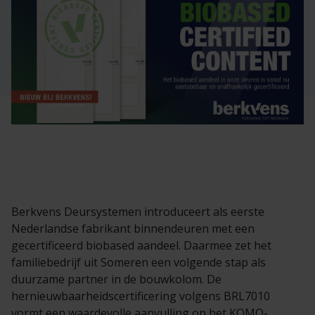
Veelgestelde vragen
Brochures
Technische documentatie
Veelgestelde vragen
Berkvens Deursystemen introduceert als eerste
Nederlandse fabrikant binnendeuren met een
gecertificeerd biobased aandeel. Daarmee zet het
familiebedrijf uit Someren een volgende stap als
duurzame partner in de bouwkolom. De
hernieuwbaarheidscertificering volgens BRL7010
vormt een waardevolle aanvulling op het KOMO-