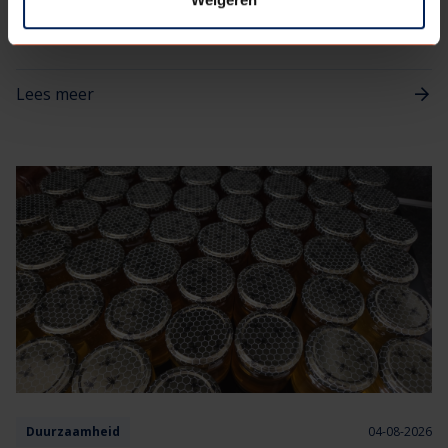
Hoe ziet de werkdag van een adviseur Koperskeuze bij
Berkvens eruit? Wij geven een kijkje achter de schermen via de
verhalen van onze medewerkers.​ Deze keer een werkdag uit het
leven van Daan Hilbrands.
Lees meer
Duurzaamheid
04-08-2026