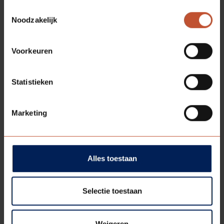
Toestemmingsselectie
Noodzakelijk
MEER RELEVANTE ARTIKELEN
Voorkeuren
Statistieken
Marketing
Alles toestaan
Selectie toestaan
Werken bij Berkvens
12-08-2026
De werkdag van Daan Hilbrands
Weigeren