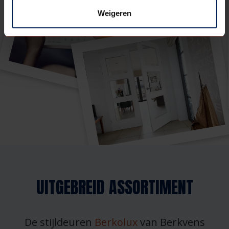
Weigeren
UITGEBREID ASSORTIMENT
De stijldeuren
Berkolux
van Berkvens