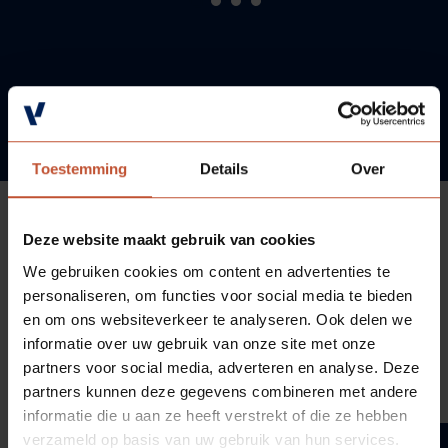
Toestemming
Details
Over
KEUZEGEMAK
Deze website maakt gebruik van cookies
We gebruiken cookies om content en advertenties te
personaliseren, om functies voor social media te bieden
Als aannemer kunt je eenvoudig een
en om ons websiteverkeer te analyseren. Ook delen we
informatie over uw gebruik van onze site met onze
projectsite aanmaken en (indien gewenst)
partners voor social media, adverteren en analyse. Deze
zelf alle keuzemogelijkheden en leefstijlen
partners kunnen deze gegevens combineren met andere
beheren.
informatie die u aan ze heeft verstrekt of die ze hebben
verzameld op basis van uw gebruik van hun services.