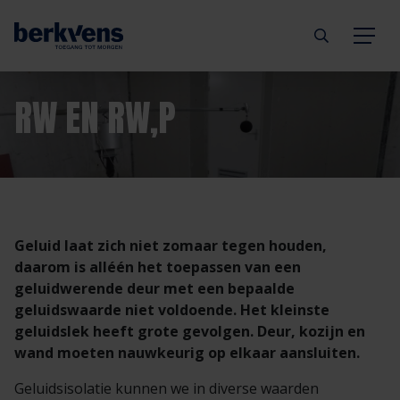
Terug
Terug
Terug
Terug
Terug
Terug
RW EN RW,P
Deuren
Eengezinswoning
Aannemer
Inbraakwerend
mijndeur.nl
Blog
Kozijnen
Meergezinswoning
Architect
Brandwerend
Webshop
Organisatie
Geluid laat zich niet zomaar tegen houden,
Hang- & sluitwerk
Utiliteitsgebouw
Projectontwikkelaar
Geluidwerend
Inspiratie
Duurzaamheid
daarom is alléén het toepassen van een
geluidwerende deur met een bepaalde
Diensten
Prefab woning
Handelspartner
Rookwerend
Verkooppunten
GND Garantiedeuren
geluidswaarde niet voldoende. Het kleinste
geluidslek heeft grote gevolgen. Deur, kozijn en
wand moeten nauwkeurig op elkaar aansluiten.
Technische documentatie
Duurzaamheid
Veelgestelde vragen
Werken bij Berkvens
Geluidsisolatie kunnen we in diverse waarden