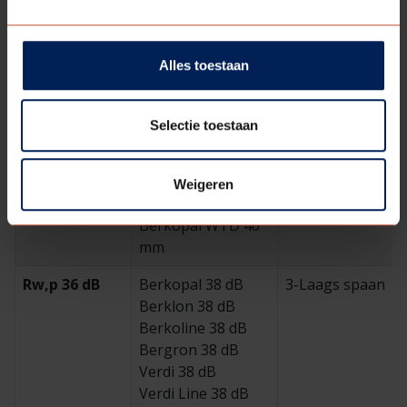
Alles toestaan
Rw,p 33 dB
Berkopal 36 dB
2-Laags spaan
Selectie toestaan
Rw,p 35 dB
Berkopal 30+ 38
Kurk 2-laags
Weigeren
dB
spaan
Berkopal WTD 40
mm
Rw,p 36 dB
Berkopal 38 dB
3-Laags spaan
Berklon 38 dB
Berkoline 38 dB
Bergron 38 dB
Verdi 38 dB
Verdi Line 38 dB