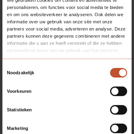
We gebruiken cookies om content en advertenties te
Verdi Line optie
personaliseren, om functies voor social media te bieden
en om ons websiteverkeer te analyseren. Ook delen we
Rw,p 27 dB
Berkopal
Tubulaire
informatie over uw gebruik van onze site met onze
standaard
partners voor social media, adverteren en analyse. Deze
Berklon optie
partners kunnen deze gegevens combineren met andere
Berkoline optie
informatie die u aan ze heeft verstrekt of die ze hebben
Bergron optie
verzameld op basis van uw gebruik van hun services.
Verdi optie
Verdi Line optie
Toestemmingsselectie
Noodzakelijk
Voorkeuren
Rw,p 27 dB
Berklon optie
Akoestische
Berkoline optie
vulling
Statistieken
Verdi optie
Verdi Line optie
Marketing