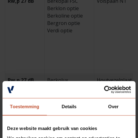
Rw,p 27 dB
Berkopal FSC
Volspaan N1
Berklon optie
Berkoline optie
Bergron optie
Verdi optie
Rw,p 27 dB
Berkolux
Houtvezelplaat
standaard
Berklon optie
Berkoline optie
Toestemming
Details
Over
Bergron optie
Verdi optie
Verdi Lux
Deze website maakt gebruik van cookies
standaard