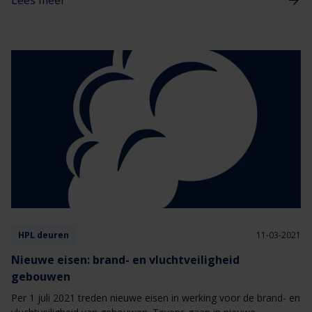
Lees meer
Zo waarborgen wij de kwaliteit van HPL-deuren: de binnendeur
is minder kwetsbaar, het kan de levensduur verlengen en in
verschillende gevallen het onderhoud beperken.
HPL deuren
11-03-2021
Nieuwe eisen: brand- en vluchtveiligheid
gebouwen
Per 1 juli 2021 treden nieuwe eisen in werking voor de brand- en