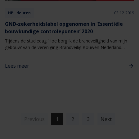
HPL deuren
03-12-2019
GND-zekerheidslabel opgenomen in ‘Essentiële
bouwkundige controlepunten’ 2020
Tijdens de studiedag ‘Hoe borg ik de brandveiligheid van mijn
gebouw’ van de vereniging Brandveilig Bouwen Nederland
(BBN) is de nieuwste uitgave ‘De essentiële bouwkundige
controlepunten’ 2020 gepresenteerd. Nieuw in deze uitgave is in
Lees meer
hoofdstuk 7, het GND-zekerheidslabel opgenomen als
controlemiddel voor brand- of rookwerende deuren.
(current)
Previous
1
2
3
Next