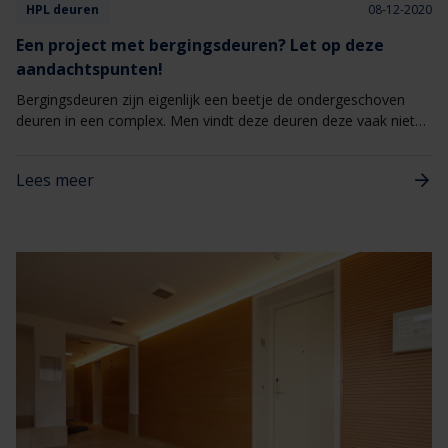
HPL deuren
08-12-2020
Een project met bergingsdeuren? Let op deze
aandachtspunten!
Bergingsdeuren zijn eigenlijk een beetje de ondergeschoven
deuren in een complex. Men vindt deze deuren deze vaak niet
zo belangrijk, zo lang ze maar degelijk zijn en hun werk goed
doen. Heb jij een woningcomplex (of combinatie) project
Lees meer
waarbij bergingsdeuren geplaatst moeten worden? Dan kan het
goed zijn dat je niet te lang stil staat bij de keuze van deze deur.
Terwijl het wel degelijk van belang is om hier even wat langer bij
stil te staan. In dit blog drie belangrijke aandachtspunten bij de
keuze van een bergingsdeur in je project.