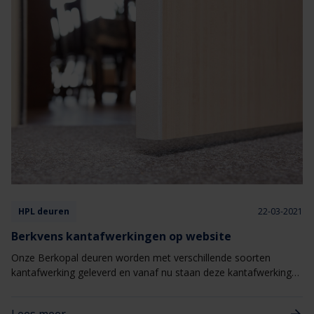
twijfelen, lees dan snel verder om alle ins en outs van een
reactie van een brandwerende binnendeur bij een brand te
kennen.
HPL deuren
22-03-2021
Berkvens kantafwerkingen op website
Onze Berkopal deuren worden met verschillende soorten
kantafwerking geleverd en vanaf nu staan deze kantafwerkingen
ook gepresenteerd op onze website. Er is keuze uit een
verdekte hardhouten kantlat, Eproc of Topkant kantafwerking.