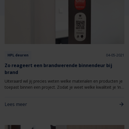
Veelgestelde vragen
Brochures
Technische documentatie
Veelgestelde vragen
HPL deuren
04-05-2021
Zo reageert een brandwerende binnendeur bij
brand
Uiteraard wil jij precies weten welke materialen en producten je
toepast binnen een project. Zodat je weet welke kwaliteit je ‘in
huis haalt’, weet wat de functie is van verschillende materialen
maar ook vragen weet te beantwoorden van je opdrachtgever.
Lees meer
En zo geldt dat ook voor de brandwerende binnendeuren binnen
jouw bouwprojecten. Maar weet jij precies wat de reactie is van
een brandwerende binnendeur bij brand? En waarom die
brandwerende binnendeuren zo belangrijk zijn? Mocht je nog