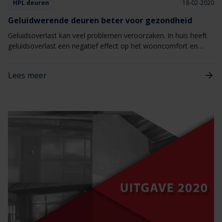
HPL deuren
18-02-2020
Geluidwerende deuren beter voor gezondheid
Geluidsoverlast kan veel problemen veroorzaken. In huis heeft
geluidsoverlast een negatief effect op het wooncomfort en
welbevinden en op de werkplek op het&nbsp;werkklimaat.
Bovendien vermindert het concentratievermogen en de
Lees meer
productiviteit door geluidsoverlast. Daarom is goede
geluidsisolatie in de woon- en werkomgeving belangrijk voor de
gezondheid en het welzijn van mensen. Geluidwerende deuren
en kozijnen spelen daarin een cruciale rol.