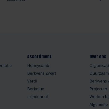
Assortiment
Over ons
ntatie
Honeycomb
Organisati
Berkvens Zwart
Duurzaam
Verdi
Berkvens v
Berkolux
Projecten
mijndeur.nl
Werken bi
Algemene