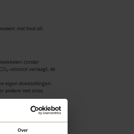
bouwen: met hout als
ntwikkelen zonder
CO₂-uitstoot verlaagt, de
e eigen doelstellingen.
der andere met onze
 er geen daglicht
Over