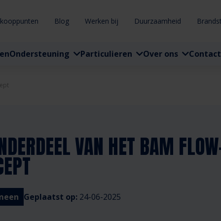
rkooppunten
Blog
Werken bij
Duurzaamheid
Brands
ten
Ondersteuning
Particulieren
Over ons
Contact
ept
NDERDEEL VAN HET BAM FLOW
CEPT
meen
Geplaatst op:
24-06-2025