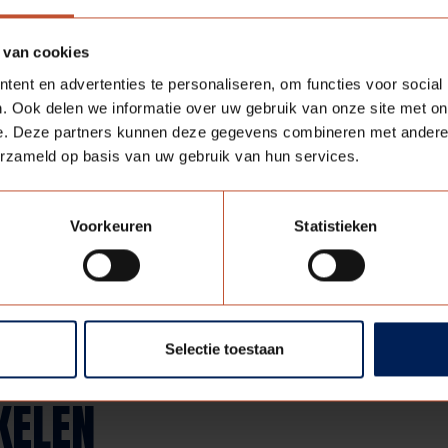
agina’s tellende bijlage in het AD over Huizen van Hout, m
 van cookies
ent en advertenties te personaliseren, om functies voor social
. Ook delen we informatie over uw gebruik van onze site met on
e. Deze partners kunnen deze gegevens combineren met andere i
f
| pdf 27.5mb
erzameld op basis van uw gebruik van hun services.
Deel deze pagina:
Voorkeuren
Statistieken
Selectie toestaan
KELEN