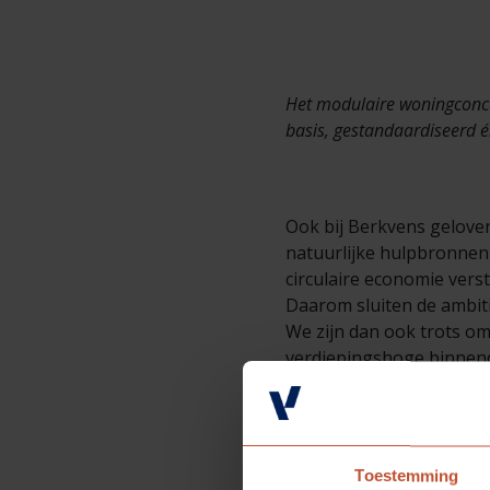
Het modulaire woningcon
basis, gestandaardiseerd é
Ook bij Berkvens gelove
natuurlijke hulpbronnen 
circulaire economie vers
Daarom sluiten de ambi
We zijn dan ook trots o
verdiepingshoge binnen
Wat bewoners erover ze
"Het geeft een luxe uitstr
binnenkomt."
Toestemming