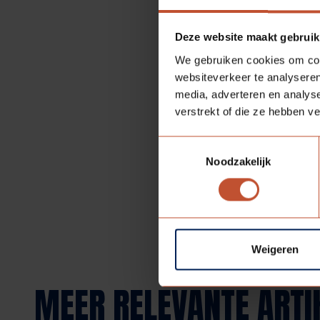
BAM publiceerde een 16 p
Berkvens.
Deze website maakt gebruik
We gebruiken cookies om cont
websiteverkeer te analyseren
media, adverteren en analys
flow-huizen-van-hout.pd
verstrekt of die ze hebben v
Toestemmingsselectie
Terug naar overzicht
Noodzakelijk
Weigeren
MEER RELEVANTE ARTI