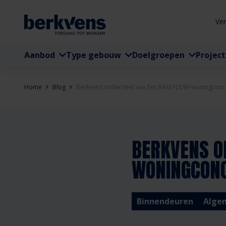
Ve
Aanbod
Type gebouw
Doelgroepen
Projec
Home
Blog
Berkvens onderdeel van het BAM FLOW-woningconc
BERKVENS O
WONINGCON
Binnendeuren
Alge