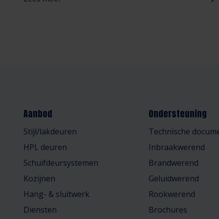
seriematige totaaloplossing die het bouwproces
vereenvoudigt.
Aanbod
Ondersteuning
Stijl/lakdeuren
Technische docume
HPL deuren
Inbraakwerend
Schuifdeursystemen
Brandwerend
Kozijnen
Geluidwerend
Hang- & sluitwerk
Rookwerend
Diensten
Brochures