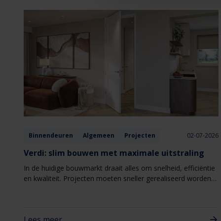
Binnendeuren
Algemeen
Projecten
02-07-2026
Verdi: slim bouwen met maximale uitstraling
In de huidige bouwmarkt draait alles om snelheid, efficiëntie
en kwaliteit. Projecten moeten sneller gerealiseerd worden,
zonder concessies te doen aan uitstraling of woonbeleving.
Juist daarom wint Verdi van Berkvens steeds meer terrein
binnen nieuwbouw- en woningbouwprojecten. Verdi
Lees meer
combineert een hoogwaardige uitstraling met een slimme,