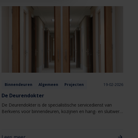
Binnendeuren
Algemeen
Projecten
19-02-2026
De Deurendokter
De Deurendokter is de specialistische servicedienst van
Berkvens voor binnendeuren, kozijnen en hang‑ en sluitwerk.
Eén aanspreekpunt voor alles wat met deuren te maken
heeft, van kleine afstellingen tot gerichte reparaties
Lees meer