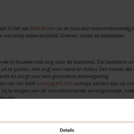
cept FLOW van
BAM Wonen
zet de toon voor toekomstbestendig 
n met volop ontwerpvrijheid. Groener, sneller en betaalbaar.
n we in bouwen met oog voor de toekomst. Dat betekent: o
uit te putten, met oog voor mens én milieu. Een manier die 
terkt en zorgt voor een gezondere leefomgeving.
ties van het BAM
hashtag#FLOW
-concept perfect aan op onz
m bij te dragen aan dit vooruitstrevende woningconcept, on
deuren.
ggen:
aling én is praktisch. Vooral in de slaapkamer is het fijn dat
Details