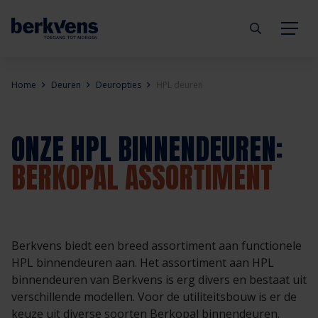
Terug
Terug
Terug
Terug
Terug
Terug
Home
Deuren
Deuropties
HPL deuren
Deuren
Eengezinswoning
Aannemer
Inbraakwerend
mijndeur.nl
Blog
ONZE HPL BINNENDEUREN:
Kozijnen
Meergezinswoning
Architect
Brandwerend
Webshop
Organisatie
BERKOPAL ASSORTIMENT
Hang- & sluitwerk
Utiliteitsgebouw
Projectontwikkelaar
Geluidwerend
Inspiratie
Duurzaamheid
Diensten
Prefab woning
Handelspartner
Rookwerend
Verkooppunten
GND Garantiedeuren
Berkvens biedt een breed assortiment aan functionele
HPL binnendeuren aan. Het assortiment aan HPL
binnendeuren van Berkvens is erg divers en bestaat uit
Technische documentatie
Duurzaamheid
Veelgestelde vragen
Werken bij Berkvens
verschillende modellen. Voor de utiliteitsbouw is er de
keuze uit diverse soorten Berkopal binnendeuren.