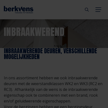
Terug
Terug
Terug
Terug
Terug
Terug
INBRAAKWEREND
Deuren
Eengezinswoning
Aannemer
Inbraakwerend
mijndeur.nl
Blog
INBRAAKWERENDE DEUREN, VERSCHILLENDE
Kozijnen
Meergezinswoning
Architect
Brandwerend
Webshop
Organisatie
MOGELIJKHEDEN
Hang- & sluitwerk
Utiliteitsgebouw
Projectontwikkelaar
Geluidwerend
Inspiratie
Duurzaamheid
In ons assortiment hebben we ook inbraakwerende
Diensten
Prefab woning
Handelspartner
Rookwerend
Verkooppunten
GND Garantiedeuren
deuren met de weerstandklassen WK2 en WK3 (RC2 en
RC3). Afhankelijk van de wens is de inbraakwerende
eigenschap ook te combineren met een brand, rook
Technische documentatie
Duurzaamheid
Veelgestelde vragen
Werken bij Berkvens
en/of geluidwerende eigenschappen.
Voor de bergingen hebben we een bergingsdeur