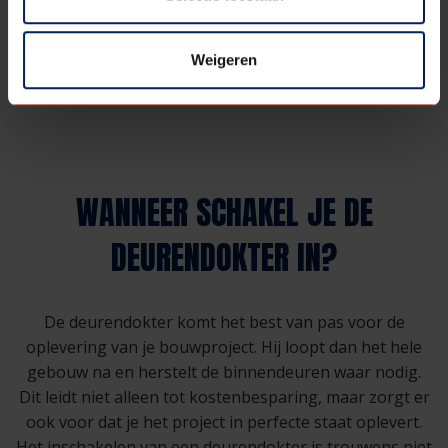
Weigeren
WANNEER SCHAKEL JE DE
DEURENDOKTER IN?
De deurendokter komt het best van pas voor de
oplevering van je bouwproject. Hij loopt dan het hele
gebouw na en herstelt de binnendeuren waar nodig.
Dit leidt niet alleen tot kostenbesparing, maar zorgt er
ook voor dat je het project in perfecte staat oplevert.
Het inschakelen van een deurendokter is trouwens niet