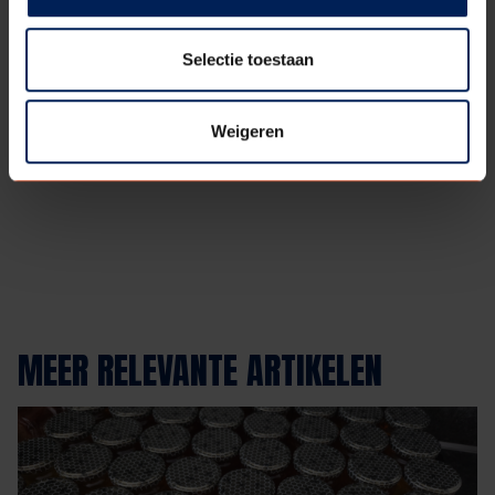
Selectie toestaan
Deel
Terug naar
Weigeren
deze
overzicht
pagina:
MEER RELEVANTE ARTIKELEN