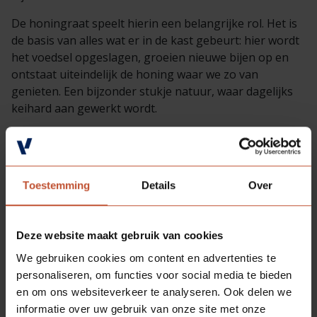
De honingraat speelt hierin een belangrijke rol. Het is
de basis van alles wat er in de kast gebeurt: hier wordt
het voedsel opgeslagen, groeien nieuwe bijen op en
ontstaat uiteindelijk de honing waar we zo van
genieten. Een bijzonder stukje natuur, waar dagelijks
keihard aan gewerkt wordt.
Toestemming
Details
Over
HONINGRAATVULLING
Deze website maakt gebruik van cookies
De honingraat speelt een belangrijke rol in de
We gebruiken cookies om content en advertenties te
geschiedenis van Berkvens. In 1950 bedenkt Piet
personaliseren, om functies voor social media te bieden
Berkvens een lichte vulling voor de binnendeur, de
en om ons websiteverkeer te analyseren. Ook delen we
honingraatvulling. Een uitvinding die inmiddels
informatie over uw gebruik van onze site met onze
over de hele wereld wordt toegepast. Benieuwd