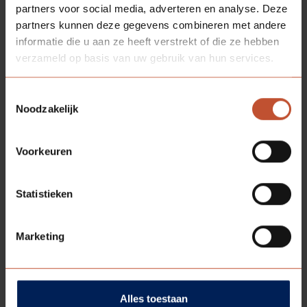
partners voor social media, adverteren en analyse. Deze
wat wij tot de dag van vandaag met deze uitvinding
partners kunnen deze gegevens combineren met andere
doen?
informatie die u aan ze heeft verstrekt of die ze hebben
L
e
es meer
verzameld op basis van uw gebruik van hun services.
Toestemmingsselectie
Noodzakelijk
Voorkeuren
Statistieken
Marketing
Alles toestaan