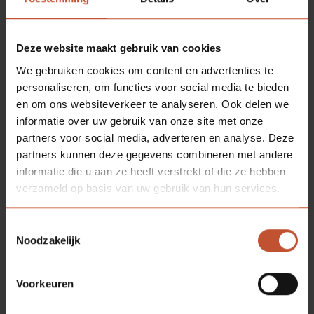
mijlpaal bereikt. Als een van de eerste
productiebedrijven is het klimaattransitie‑ en
CO₂‑reductieplan voor scope 1, 2 én 3 gecertificeerd op
Deze website maakt gebruik van cookies
trede 2 van de CO₂‑Prestatieladder
.
We gebruiken cookies om content en advertenties te
Transparantie en onafhankelijke toetsing staan hierbij
personaliseren, om functies voor social media te bieden
centraal. Niet omdat het moet, maar omdat
en om ons websiteverkeer te analyseren. Ook delen we
geloofwaardige en toetsbare plannen essentieel zijn
informatie over uw gebruik van onze site met onze
voor klanten, ketenpartners en de markt. Met deze
partners voor social media, adverteren en analyse. Deze
stap is Berkvens klaar voor een volgende versnelling in
partners kunnen deze gegevens combineren met andere
de verduurzaming van de sector.
informatie die u aan ze heeft verstrekt of die ze hebben
verzameld op basis van uw gebruik van hun services.
Onderweg naar een duurzaam morgen.Stap voor
stap, samen en met de blik vooruit!
Toestemmingsselectie
Noodzakelijk
Voorkeuren