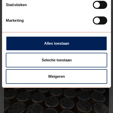
Deel
Statistieken
Terug naar
deze
overzicht
pagina:
Marketing
Alles toestaan
Selectie toestaan
MEER RELEVANTE ARTIKELEN
Weigeren