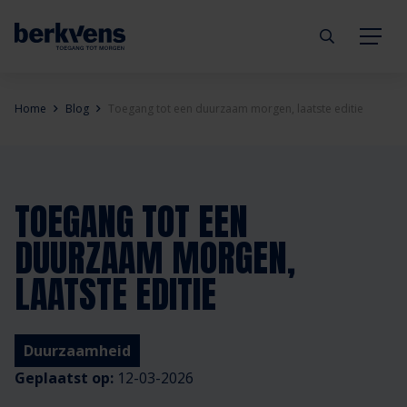
Terug
Terug
Terug
Terug
Terug
Terug
Home
Blog
Toegang tot een duurzaam morgen, laatste editie
Deuren
Eengezinswoning
Aannemer
Inbraakwerend
mijndeur.nl
Blog
Kozijnen
Meergezinswoning
Architect
Brandwerend
Webshop
Organisatie
TOEGANG TOT EEN
DUURZAAM MORGEN,
Hang- & sluitwerk
Utiliteitsgebouw
Projectontwikkelaar
Geluidwerend
Inspiratie
Duurzaamheid
LAATSTE EDITIE
Diensten
Prefab woning
Handelspartner
Rookwerend
Verkooppunten
GND Garantiedeuren
Duurzaamheid
Technische documentatie
Duurzaamheid
Veelgestelde vragen
Werken bij Berkvens
Geplaatst op:
12-03-2026