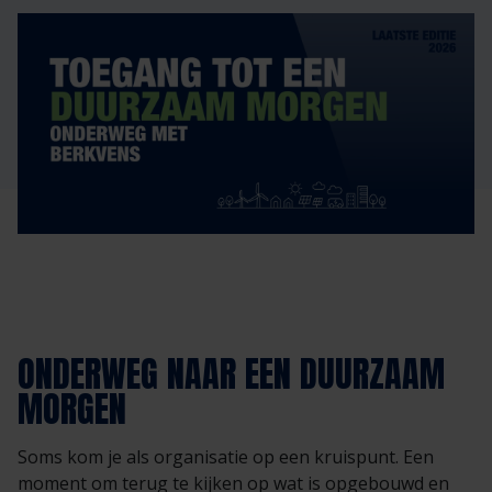
Veelgestelde vragen
Brochures
Technische documentatie
Veelgestelde vragen
ONDERWEG NAAR EEN DUURZAAM
MORGEN
Soms kom je als organisatie op een kruispunt. Een
moment om terug te kijken op wat is opgebouwd en