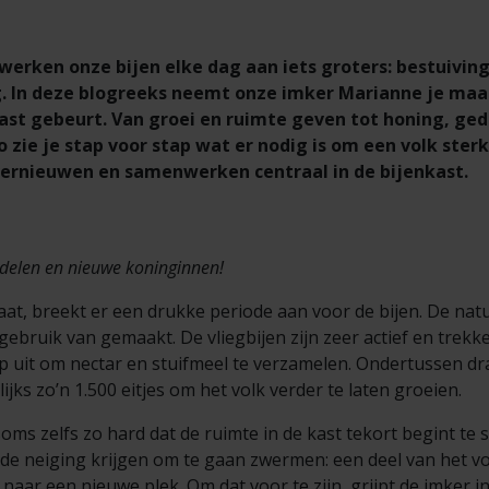
werken onze bijen elke dag aan iets groters: bestuiving
 In deze blogreeks neemt onze imker Marianne je maan
ast gebeurt. Van groei en ruimte geven tot honing, ge
 zie je stap voor stap wat er nodig is om een volk sterk
vernieuwen en samenwerken centraal in de bijenkast.
, delen en nieuwe koninginnen!
taat, breekt er een drukke periode aan voor de bijen. De nat
ebruik van gemaakt. De vliegbijen zijn zeer actief en trekke
 uit om nectar en stuifmeel te verzamelen. Ondertussen dr
elijks zo’n 1.500 eitjes om het volk verder te laten groeien.
soms zelfs zo hard dat de ruimte in de kast tekort begint te
 de neiging krijgen om te gaan zwermen: een deel van het v
aar een nieuwe plek. Om dat voor te zijn, grijpt de imker in