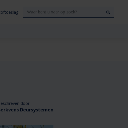
toftoeslag
eschreven door
Berkvens Deursystemen