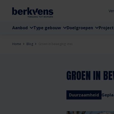
Ve
Aanbod
Type gebouw
Doelgroepen
Projec
Home
Blog
Groen in beweging: mei
GROEN IN BE
Duurzaamheid
Gepla