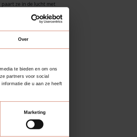
aart ze in de lucht met
er op bruidsvlucht gaan.
ns twee tot vier jaar
Over
 compleet: met een
 media te bieden en om ons
king centraal staan en
ze partners voor social
nformatie die u aan ze heeft
Marketing
RAATVULLING