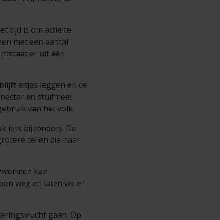
 tijd is om actie te
men met een aantal
ntstaat er uit één
lijft eitjes leggen en de
 nectar en stuifmeel
ebruik van het volk.
k iets bijzonders. De
otere cellen die naar
 zwermen kan
ppen weg en laten we er
paringsvlucht gaan. Op