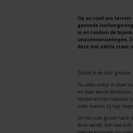
Op en rond ons terrein 
gezonde leefomgeving.
in en rondom de bijenk
seizoenswisselingen. Zo
deze mei editie staat 
Drukte in de kast: groeien
Nu alles volop in bloei s
en daar wordt dankbaar g
temperaturen massaal op
volle toeren: zij legt dag
En het volk groeit hard, 
druk wordt, kan het volk
met de koningin op zoek n