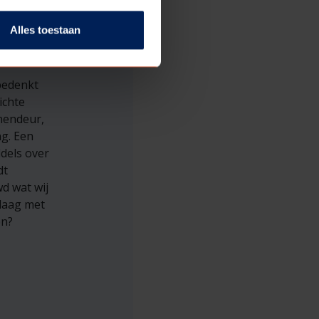
Alles toestaan
lt een
e
bedenkt
ichte
nnendeur,
ng. Een
ddels over
dt
d wat wij
daag met
en?