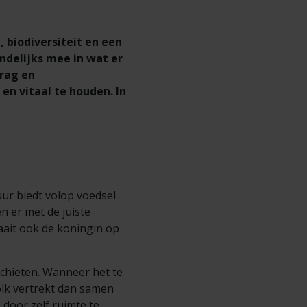
, biodiversiteit en een
delijks mee in wat er
drag en
 en vitaal te houden. In
uur biedt volop voedsel
n er met de juiste
aait ook de koningin op
 schieten. Wanneer het te
olk vertrekt dan samen
 door zelf ruimte te