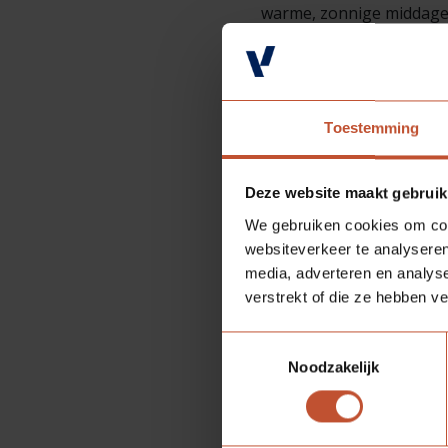
warme, zonnige middagen
meerdere darren, meestal
Na de paring keert ze ter
Enkele dagen later begint
volhouden.
Toestemming
Ongeveer 35 dagen nadat
nieuwe koningin die eitje
Deze website maakt gebruik
We gebruiken cookies om cont
Het is een prachtige per
websiteverkeer te analyseren
waarin de natuur zich op 
media, adverteren en analys
verstrekt of die ze hebben v
Toestemmingsselectie
Noodzakelijk