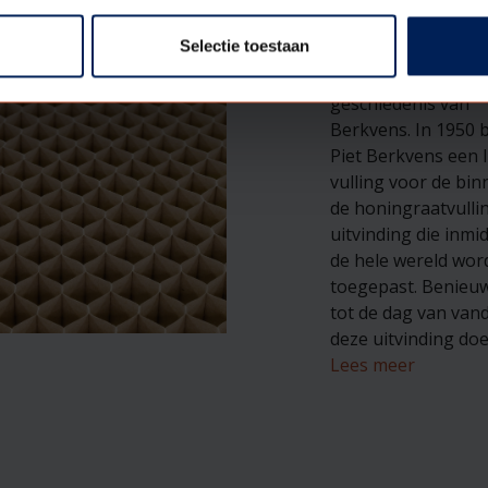
Selectie toestaan
De honingraat spee
belangrijke rol in d
geschiedenis van
Berkvens. In 1950 
Piet Berkvens een l
vulling voor de bi
de honingraatvulli
uitvinding die inmi
de hele wereld wor
toegepast. Benieuw
tot de dag van van
deze uitvinding do
L
e
es meer