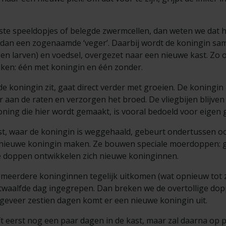
ste speeldopjes of belegde zwermcellen, dan weten we dat het
an een zogenaamde ‘veger’. Daarbij wordt de koningin sa
 en larven) en voedsel, overgezet naar een nieuwe kast. Zo o
lken: één met koningin en één zonder.
e koningin zit, gaat direct verder met groeien. De koningin b
aan de raten en verzorgen het broed. De vliegbijen blijven
ning die hier wordt gemaakt, is vooral bedoeld voor eigen g
st, waar de koningin is weggehaald, gebeurt ondertussen oo
n nieuwe koningin maken. Ze bouwen speciale moerdoppen: gr
 doppen ontwikkelen zich nieuwe koninginnen.
 meerdere koninginnen tegelijk uitkomen (wat opnieuw tot
 twaalfde dag ingegrepen. Dan breken we de overtollige do
geveer zestien dagen komt er een nieuwe koningin uit.
ft eerst nog een paar dagen in de kast, maar zal daarna op 