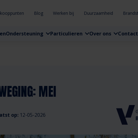
rkooppunten
Blog
Werken bij
Duurzaamheid
Brands
ten
Ondersteuning
Particulieren
Over ons
Contact
WEGING: MEI
G
atst op:
12-05-2026