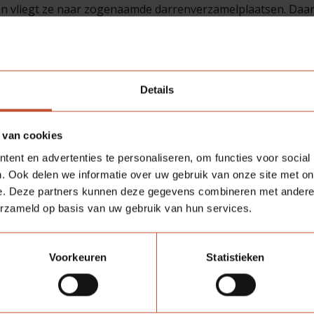
 vliegt ze naar zogenaamde darrenverzamelplaatsen. Daar p
 zo’n 8 tot 25, gemiddeld rond de 12.
ug naar de kast en, als alles goed is gegaan, zal ze niet me
 ze met het leggen van bevruchte eitjes. Dit kan ze vervolge
Details
 de veger is gemaakt, is ook het oorspronkelijke volk weer
s legt en een volk dat weer klaar is om verder te groeien.
 van cookies
ent en advertenties te personaliseren, om functies voor social
iode in de bijenkast, waarin groei, vernieuwing en samenwer
. Ook delen we informatie over uw gebruik van onze site met on
haar best laat zien.
e. Deze partners kunnen deze gegevens combineren met andere i
erzameld op basis van uw gebruik van hun services.
Voorkeuren
Statistieken
HONING