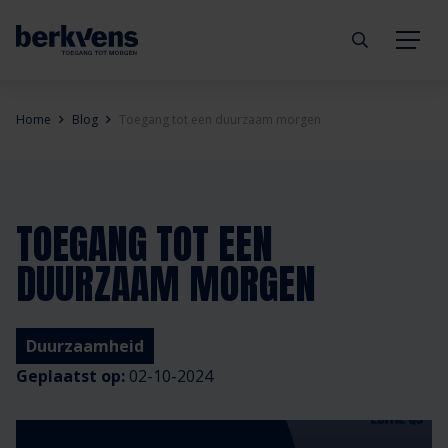
Terug
Terug
Terug
Terug
Terug
Terug
Home
Blog
Toegang tot een duurzaam morgen
Deuren
Eengezinswoning
Aannemer
Inbraakwerend
mijndeur.nl
Blog
Kozijnen
Meergezinswoning
Architect
Brandwerend
Webshop
Organisatie
TOEGANG TOT EEN
DUURZAAM MORGEN
Hang- & sluitwerk
Utiliteitsgebouw
Projectontwikkelaar
Geluidwerend
Inspiratie
Duurzaamheid
Diensten
Prefab woning
Handelspartner
Rookwerend
Verkooppunten
GND Garantiedeuren
Duurzaamheid
Geplaatst op:
02-10-2024
Technische documentatie
Duurzaamheid
Veelgestelde vragen
Werken bij Berkvens