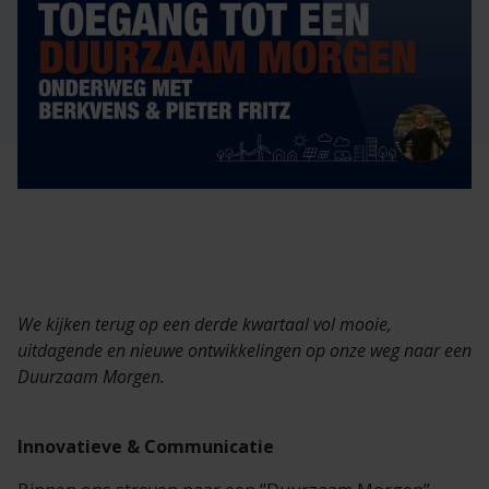
Veelgestelde vragen
Brochures
Technische documentatie
Veelgestelde vragen
We kijken terug op een derde kwartaal vol mooie,
uitdagende en nieuwe ontwikkelingen op onze weg naar een
Duurzaam Morgen.
Innovatieve & Communicatie