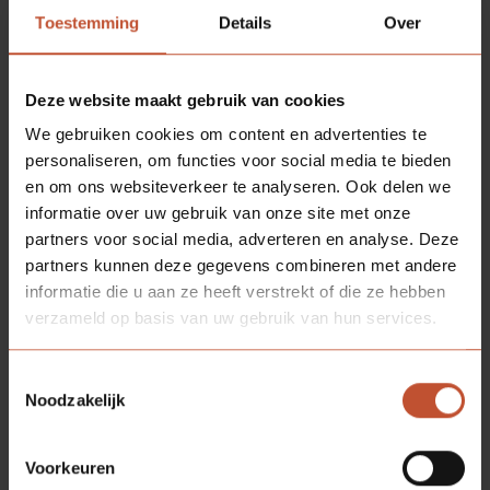
Deze wetgeving beperkt het gebruik van claims zoals
Toestemming
Details
Over
'klimaatneutraal' en ‘CO₂-neutraal’. In de toekomst
mogen dergelijke claims alleen worden gemaakt
wanneer volledige CO₂-neutraliteit wordt bereikt door
Deze website maakt gebruik van cookies
interne reductie en dit ook onderbouwd kan worden.
We gebruiken cookies om content en advertenties te
Claims die gebaseerd zijn op vrijwillige compensatie,
personaliseren, om functies voor social media te bieden
zoals wij deze toepasten via het
en om ons websiteverkeer te analyseren. Ook delen we
certificeringsprogramma van Climate Neutral Group,
informatie over uw gebruik van onze site met onze
zijn dan niet langer toegestaan.
partners voor social media, adverteren en analyse. Deze
Als organisatie hebben we daarom besloten om per
partners kunnen deze gegevens combineren met andere
direct te stoppen met het gebruik van de claim ‘CO₂-
informatie die u aan ze heeft verstrekt of die ze hebben
neutraal’ en het bijbehorende
verzameld op basis van uw gebruik van hun services.
certificeringsprogramma. We blijven sterk geloven in
de methodiek die we via dit programma hebben
Toestemmingsselectie
ontwikkeld om onze volledige CO₂-uitstoot (scope
Noodzakelijk
1/2/3) in kaart te brengen, hier transparant over te
rapporteren en reductieplannen op te stellen.
Voorkeuren