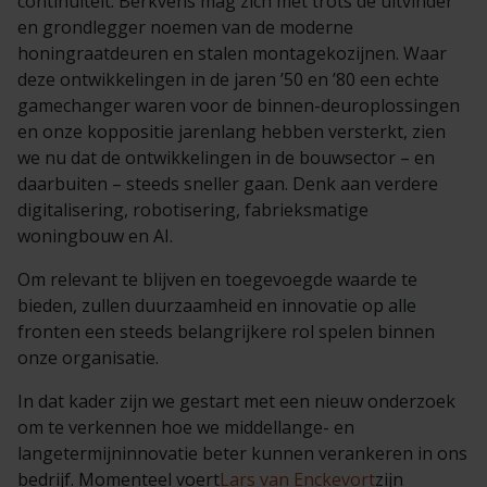
continuïteit. Berkvens mag zich met trots de uitvinder
en grondlegger noemen van de moderne
honingraatdeuren en stalen montagekozijnen. Waar
deze ontwikkelingen in de jaren ’50 en ’80 een echte
gamechanger waren voor de binnen-deuroplossingen
en onze koppositie jarenlang hebben versterkt, zien
we nu dat de ontwikkelingen in de bouwsector – en
daarbuiten – steeds sneller gaan. Denk aan verdere
digitalisering, robotisering, fabrieksmatige
woningbouw en AI.
Om relevant te blijven en toegevoegde waarde te
bieden, zullen duurzaamheid en innovatie op alle
fronten een steeds belangrijkere rol spelen binnen
onze organisatie.
In dat kader zijn we gestart met een nieuw onderzoek
om te verkennen hoe we middellange- en
langetermijninnovatie beter kunnen verankeren in ons
bedrijf. Momenteel voert
Lars van Enckevort
zijn