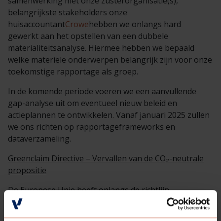
samenwerking met onze zusterorganisatie(s),
belangrijkste stakeholders onze
huisaccountant
Crowe
hebben we onlangs hard
gewerkt aan het opstellen van een dubbele
materialiteitsanalyse. Hiermee hebben we bepaald
welke materiële onderwerpen belangrijk zijn voor onze
toekomstige rapportage als groep.
In de komende periode voeren we een aanvullende
gap-analyse uit om eventueel nieuw beleid en
actieplannen te ontwikkelen. Vanaf januari 2025 zullen
we ons richten op rapportageframeworks en
dataverzameling.
Greenclaim Directive – Vervallen van de CO₂-neutrale
propositie
De Europese Unie heeft onlangs de richtlijn
‘Empowering Consumers for the Green Transition’
aangenomen, die op 1 januari 2026 van kracht wordt.