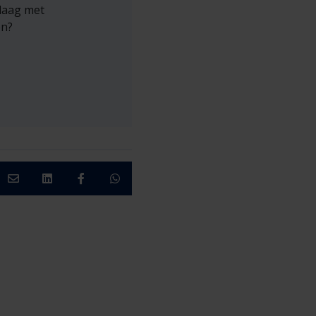
daag met
en?