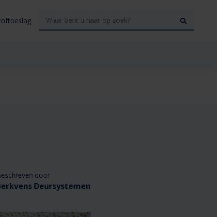
toftoeslag
eschreven door
Berkvens Deursystemen