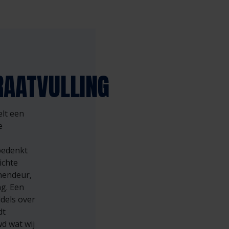
RAATVULLING
lt een
e
bedenkt
ichte
nnendeur,
ng. Een
ddels over
dt
d wat wij