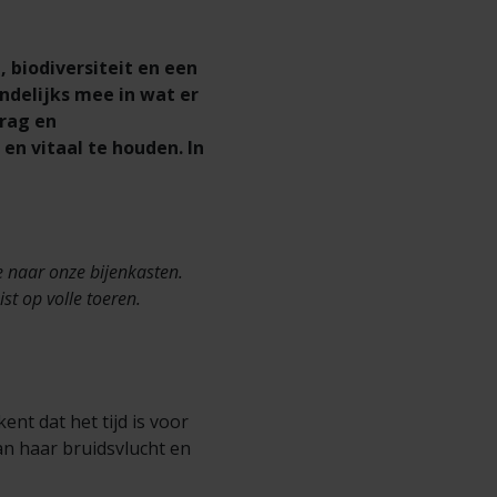
, biodiversiteit en een
delijks mee in wat er
drag en
 en vitaal te houden. In
 naar onze bijenkasten.
st op volle toeren.
nt dat het tijd is voor
an haar bruidsvlucht en