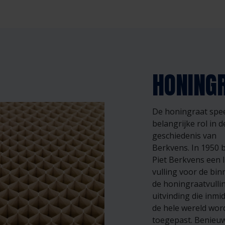
HONING
De honingraat spee
belangrijke rol in d
geschiedenis van
Berkvens. In 1950 
Piet Berkvens een l
vulling voor de bi
de honingraatvulli
uitvinding die inmi
de hele wereld wor
toegepast. Benieuw