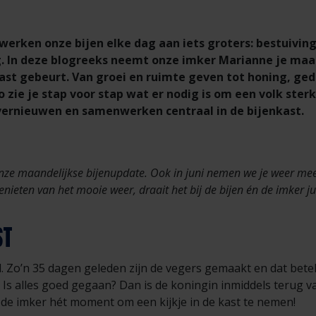
werken onze bijen elke dag aan iets groters: bestuiving
 In deze blogreeks neemt onze imker Marianne je maan
ast gebeurt. Van groei en ruimte geven tot honing, ge
 zie je stap voor stap wat er nodig is om een volk sterk
 vernieuwen en samenwerken centraal in de bijenkast.
onze maandelijkse bijenupdate. Ook in juni nemen we je weer mee
nieten van het mooie weer, draait het bij de bijen én de imker jui
ST
. Zo’n 35 dagen geleden zijn de vegers gemaakt en dat beteke
. Is alles goed gegaan? Dan is de koningin inmiddels terug v
or de imker hét moment om een kijkje in de kast te nemen!