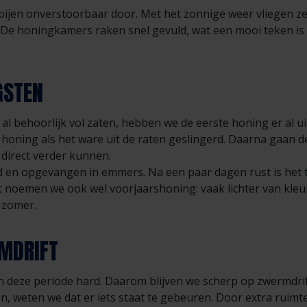
ijen onverstoorbaar door. Met het zonnige weer vliegen ze
 De honingkamers raken snel gevuld, wat een mooi teken is
GSTEN
 behoorlijk vol zaten, hebben we de eerste honing er al u
 honing als het ware uit de raten geslingerd. Daarna gaan 
n direct verder kunnen.
 en opgevangen in emmers. Na een paar dagen rust is het ti
t noemen we ook wel voorjaarshoning: vaak lichter van kleur
 zomer.
MDRIFT
n deze periode hard. Daarom blijven we scherp op zwermdrif
 weten we dat er iets staat te gebeuren. Door extra ruimte