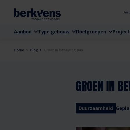
Ve
Aanbod
Type gebouw
Doelgroepen
Projec
Home
Blog
Groen in bewewing: Juni
GROEN IN BE
Duurzaamheid
Gepla