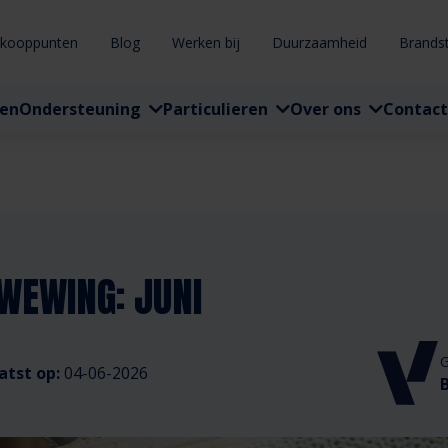
rkooppunten
Blog
Werken bij
Duurzaamheid
Brands
ten
Ondersteuning
Particulieren
Over ons
Contact
WEWING: JUNI
G
atst op:
04-06-2026