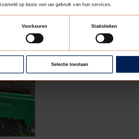
el eens een dop over het hoofd.
erzameld op basis van uw gebruik van hun services.
 alert. De volken ontwikkelen zich snel en als de honingkame
Voorkeuren
Statistieken
Selectie toestaan