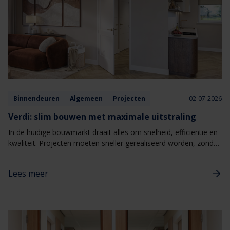
Binnendeuren
Algemeen
Projecten
02-07-2026
Verdi: slim bouwen met maximale uitstraling
In de huidige bouwmarkt draait alles om snelheid, efficiëntie en
kwaliteit. Projecten moeten sneller gerealiseerd worden, zonder
concessies te doen aan uitstraling of woonbeleving. Juist
daarom wint Verdi van Berkvens steeds meer terrein binnen
Lees meer
nieuwbouw- en woningbouwprojecten. Verdi combineert een
hoogwaardige uitstraling met een slimme, seriematige
totaaloplossing die het bouwproces vereenvoudigt.