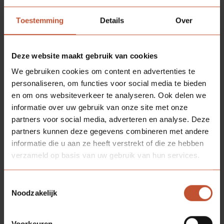
WAT IS STIP?
De STIP-certificatieregeling wordt uitgegeven door
Toestemming
Details
Over
de Stichting Hout Research (SHR) en heeft als doel
om uiteindelijk al het hout op de markt voor 100%
afkomstig te laten zijn uit duurzaam beheerde
Deze website maakt gebruik van cookies
bossen. De regeling wordt ondersteund door de
We gebruiken cookies om content en advertenties te
Toetsingscommissie Inkoop Hout (TPAC), die
personaliseren, om functies voor social media te bieden
houtcertificaties beoordeelt aan de duurzame
en om ons websiteverkeer te analyseren. Ook delen we
inkoopcriteria van de Rijksoverheid.
informatie over uw gebruik van onze site met onze
partners voor social media, adverteren en analyse. Deze
STIP is daarmee een duidelijke en betrouwbare
partners kunnen deze gegevens combineren met andere
verklaring dat een organisatie daadwerkelijk 100%
informatie die u aan ze heeft verstrekt of die ze hebben
duurzaam hout inkoopt. Klanten kunnen erop
verzameld op basis van uw gebruik van hun services.
vertrouwen dat gecertificeerd hout ook écht
verantwoord hout is.
Toestemmingsselectie
Noodzakelijk
Voorkeuren