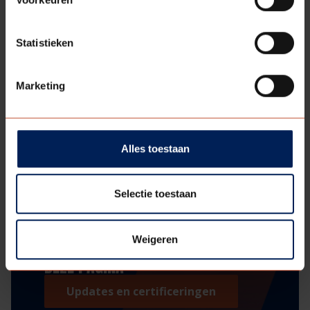
Statistieken
Marketing
Alles toestaan
Selectie toestaan
Weigeren
BEKIJK HET STIP CERTIFICAAT OP
DEZE PAGINA
Updates en certificeringen