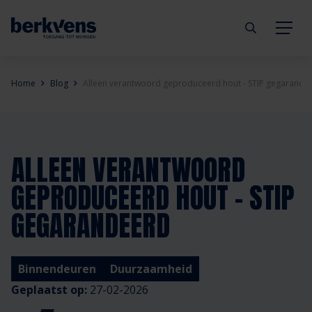
Terug
Terug
Terug
Terug
Terug
Terug
Home
Blog
Alleen verantwoord geproduceerd hout - STIP gegarande
Deuren
Eengezinswoning
Aannemer
Inbraakwerend
mijndeur.nl
Blog
Kozijnen
Meergezinswoning
Architect
Brandwerend
Webshop
Organisatie
ALLEEN VERANTWOORD
GEPRODUCEERD HOUT - STIP
Hang- & sluitwerk
Utiliteitsgebouw
Projectontwikkelaar
Geluidwerend
Inspiratie
Duurzaamheid
GEGARANDEERD
Diensten
Prefab woning
Handelspartner
Rookwerend
Verkooppunten
GND Garantiedeuren
Binnendeuren
Duurzaamheid
Technische documentatie
Duurzaamheid
Veelgestelde vragen
Werken bij Berkvens
Geplaatst op:
27-02-2026