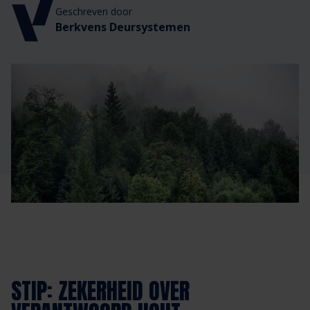
Veelgestelde vragen
Brochures
Geschreven door
Berkvens Deursystemen
Technische documentatie
Veelgestelde vragen
STIP: ZEKERHEID OVER