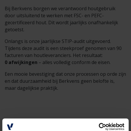
Bij Berkvens borgen we verantwoord houtgebruik
door uitsluitend te werken met FSC- en PEFC-
gecertificeerd hout. Dit wordt jaarlijks onafhankelijk
getoetst.
Onlangs is onze jaarlijkse STIP-audit uitgevoerd.
Tijdens deze audit is een steekproef genomen van 90
facturen van houtleveranciers. Het resultaat:
0 afwijkingen
– alles volledig conform de eisen.
Een mooie bevestiging dat onze processen op orde zijn
en dat duurzaamheid bij Berkvens geen belofte is,
maar dagelijkse praktijk.