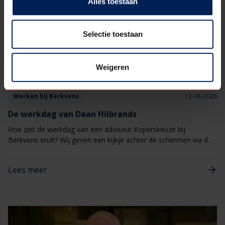
Alles toestaan
Selectie toestaan
Weigeren
Werken bij Berkvens
12-08-2026
De werkdag van Daan Hilbrands
Hoe ziet de werkdag van een adviseur Koperskeuze bij
Berkvens eruit? Wij geven een kijkje achter de schermen via de
verhalen van onze medewerkers.​ Deze keer een werkdag uit het
leven van Daan Hilbrands.
Lees meer