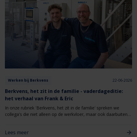
Werken bij Berkvens
22-06-2026
Berkvens, het zit in de familie - vaderdageditie:
het verhaal van Frank & Eric
In onze rubriek 'Berkvens, het zit in de familie' spreken we
collega's die niet alleen op de werkvloer, maar ook daarbuiten
aan elkaar verbonden zijn. Speciaal ter ere van Vaderdag delen
Frank en Eric van Berlo hun verhaal. Als vader en zoon zijn ze
Lees meer
zowel privé als op de werkvloer nauw met elkaar verbonden,