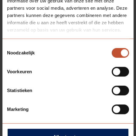
collega’s gezamenlijk hebt kunnen uitvoeren.
informatie over uw gebruik van onze site met onze
partners voor social media, adverteren en analyse. Deze
partners kunnen deze gegevens combineren met andere
informatie die u aan ze heeft verstrekt of die ze hebben
verzameld op basis van uw gebruik van hun services.
Deel
Terug naar
deze
overzicht
pagina:
Toestemmingsselectie
Noodzakelijk
Voorkeuren
Statistieken
MEER RELEVANTE ARTIKELEN
Marketing