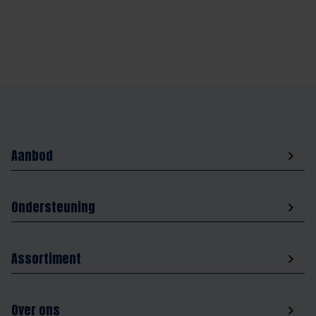
waar ze samen als collega’s in dezelfde ploeg werken.
Aanbod
Ondersteuning
Assortiment
Over ons