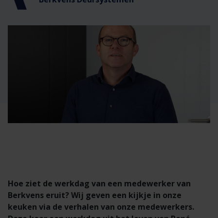
Veelgestelde vragen
Brochures
Technische documentatie
Veelgestelde vragen
Hoe ziet de werkdag van een medewerker van
Berkvens eruit? Wij geven een kijkje in onze
keuken via de verhalen van onze medewerkers.​