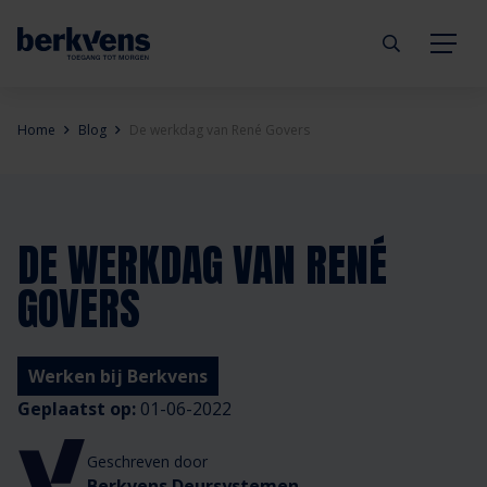
Terug
Terug
Terug
Terug
Terug
Terug
Home
Blog
De werkdag van René Govers
Deuren
Eengezinswoning
Aannemer
Inbraakwerend
mijndeur.nl
Blog
Kozijnen
Meergezinswoning
Architect
Brandwerend
Webshop
Organisatie
DE WERKDAG VAN RENÉ
GOVERS
Hang- & sluitwerk
Utiliteitsgebouw
Projectontwikkelaar
Geluidwerend
Inspiratie
Duurzaamheid
Diensten
Prefab woning
Handelspartner
Rookwerend
Verkooppunten
GND Garantiedeuren
Werken bij Berkvens
Geplaatst op:
01-06-2022
Technische documentatie
Duurzaamheid
Veelgestelde vragen
Werken bij Berkvens
Geschreven door
Berkvens Deursystemen