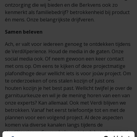
ontzorging die wij bieden en die Berkvens ook zo
kenmerkt als familiebedrijf? betrokkenheid bij product
én mens. Onze belangrijkste drijfveren.
Samen beleven
Ach, er valt voor iedereen genoeg te ontdekken tijdens
de VerdiXperience. Houd de media in de gaten. Onze
social media ook. Of neem gewoon een keer contact
met ons op. Om eens te kijken of deze projectmatige
plafondhoge deur wellicht iets is voor joúw project. Om
te onderzoeken of ons stalen kozijn of juist ons
houten kozijn je het best past. Wellicht twijfel je over de
garnituurkeuze en wil je de mening horen van een van
onze experts? Kan allemaal. Ook met Verdi blijven we
betrokken. Vanaf het eerst telefoontje tot en met de
plannen voor een volgend project. Al deze aspecten
komen via diverse kanalen langs tijdens de
VerdiXperience. Samen beleven is toch het allerleukst!