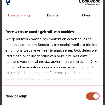
Meer weten over de VerdiXperience? Kijk op
www.berkvens.nl/verdi.
Toestemming
Details
Over
Deze website maakt gebruik van cookies
Deel
Terug naar
We gebruiken cookies om content en advertenties te
deze
overzicht
personaliseren, om functies voor social media te bieden
pagina:
en om ons websiteverkeer te analyseren. Ook delen we
informatie over uw gebruik van onze site met onze
partners voor social media, adverteren en analyse. Deze
partners kunnen deze gegevens combineren met andere
informatie die u aan ze heeft verstrekt of die ze hebben
verzameld op basis van uw gebruik van hun services.
MEER RELEVANTE ARTIKELEN
Toestemmingsselectie
Noodzakelijk