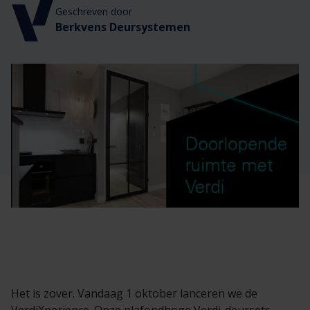
Veelgestelde vragen
Brochures
Geschreven door
Berkvens Deursystemen
Technische documentatie
Veelgestelde vragen
Het is zover. Vandaag 1 oktober lanceren we de