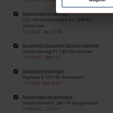
+31(0)297 - 78 30 03
Mastermate Amsterdam
H.J.E. Wenckebachweg 6-V1, 1096 AN
Amsterdam
+31 (0)20 - 462 27 00
Bouwplein Carpentier Mooren Aalsmeer
Oosteinderweg 91, 1432 AG Aalsmeer
+31(0)297 - 380 610
Jongeneel Amsterdam
Rigakade 8, 1013 BC Amsterdam
+31(0)20 - 682 58 05
Mastermate Bergambacht
Smederijstraat 6, 2861 GP Bergambacht
+31(0)182 - 223 511