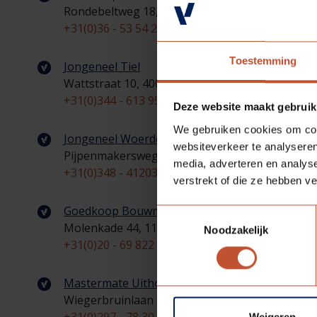
Rondebeltweg 18, 1329 BA Almere
+31(0)36 - 53 54 280
Toestemming
Jongeneel Tiel
Wattstraat 10, 4004 JS Tiel
+31(0)344 - 613 957
Deze website maakt gebruik
We gebruiken cookies om cont
Jongeneel Woerden
websiteverkeer te analyseren
Pijpenmakersweg 2, 3449 JE Woerden
media, adverteren en analys
+31(0)348 - 412032
verstrekt of die ze hebben v
Goedkoop Bouwmaterialen Amsterdam
Toestemmingsselectie
Molenkade 44, 1115 AC Duivendrecht
Noodzakelijk
+31(0)20 - 69 822 21
Mastermate Uithoorn
Wiegerbruinlaan 81A, 1422 CB Uithoorn
Weigeren