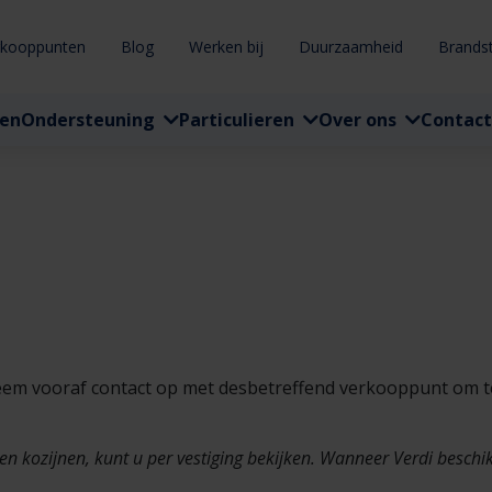
rkooppunten
Blog
Werken bij
Duurzaamheid
Brands
ten
Ondersteuning
Particulieren
Over ons
Contact
Neem vooraf contact op met desbetreffend verkooppunt om t
 kozijnen, kunt u per vestiging bekijken. Wanneer Verdi beschik