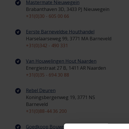
Mastermate Nieuwegein
Brabanthaven 3D, 3433 PJ Nieuwegein
+31(0)30 - 605 00 66
Eerste Barneveldse Houthandel
Harselaarseweg 99, 3771 MA Barneveld
+31(0)342 - 490 331
Van Houwelingen Hout Naarden
Energiestraat 27 B, 1411 AR Naarden
+31(0)35 - 694 30 88
Rebel Deuren
Koningsbergenweg 19, 3771 NS
Barneveld
+31(0)88-44 36 200
Goedkoop Bouwmaterialen Almere