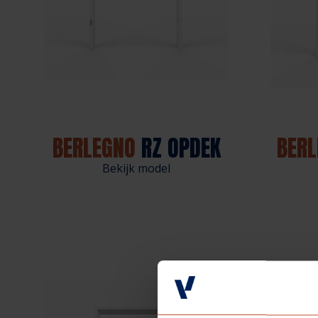
BERLEGNO
RZ OPDEK
BERL
Bekijk model