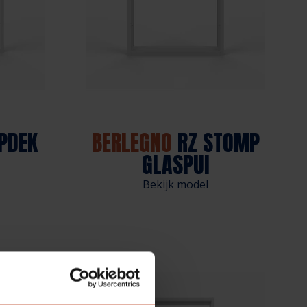
PDEK
BERLEGNO
RZ STOMP
GLASPUI
Bekijk model