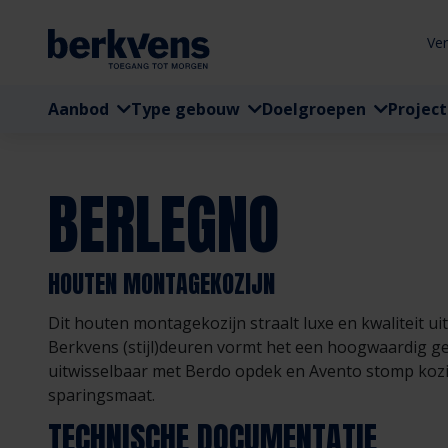
Ve
Aanbod
Type gebouw
Doelgroepen
Projec
BERLEGNO
HOUTEN MONTAGEKOZIJN
Dit houten montagekozijn straalt luxe en kwaliteit u
Berkvens (stijl)deuren vormt het een hoogwaardig ge
uitwisselbaar met Berdo opdek en Avento stomp kozij
sparingsmaat.
TECHNISCHE DOCUMENTATIE