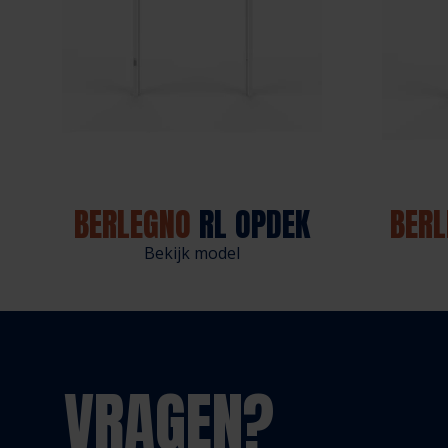
BERLEGNO
RL OPDEK
BER
Bekijk model
VRAGEN?