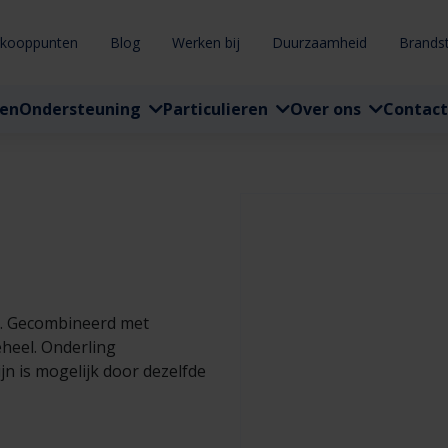
rkooppunten
Blog
Werken bij
Duurzaamheid
Brands
ten
Ondersteuning
Particulieren
Over ons
Contact
it. Gecombineerd met
heel. Onderling
n is mogelijk door dezelfde