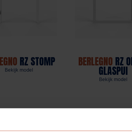
EGNO
RZ STOMP
BERLEGNO
RZ O
GLASPUI
Bekijk model
Bekijk model