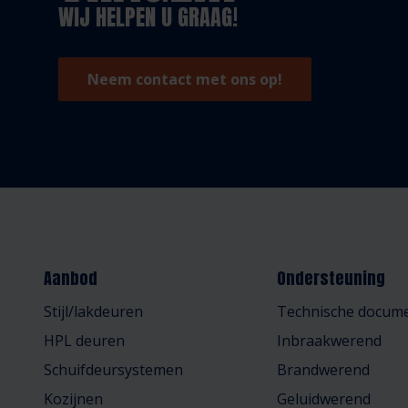
WIJ HELPEN U GRAAG!
Neem contact met ons op!
Aanbod
Ondersteuning
Stijl/lakdeuren
Technische docume
HPL deuren
Inbraakwerend
Schuifdeursystemen
Brandwerend
Kozijnen
Geluidwerend