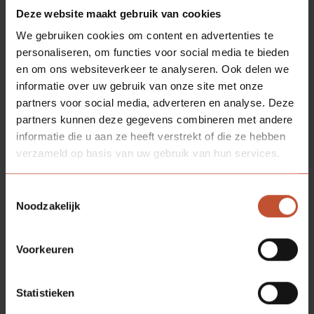
de
Climate Neutral Group
(CNG) Standaard. In
Deze website maakt gebruik van cookies
samenwerking met onze KAM coördinator
René
Govers
en Hoofd Inkoop
Eric van Gaal
is er hard
We gebruiken cookies om content en advertenties te
gewerkt in 2022 om onze volledige CO
₂
uitstoot in
personaliseren, om functies voor social media te bieden
kaart te brengen (scope 1 t/m 3). Samen met CNG
en om ons websiteverkeer te analyseren. Ook delen we
hebben wij een route uitgestippeld naar Net Zero in
informatie over uw gebruik van onze site met onze
2050 en onze ambitie naar 50% reductie in 2030 t.o.v.
partners voor social media, adverteren en analyse. Deze
basisjaar 2021. Halverwege mei hield Climate Neutral
partners kunnen deze gegevens combineren met andere
Group een bijeenkomst met daarin verschillende
informatie die u aan ze heeft verstrekt of die ze hebben
partners om met elkaar de ‘lesson’s learned’ te delen.
verzameld op basis van uw gebruik van hun services.
Een informatieve bijeenkomst waarin we toch zeker
ook mogen concluderen dat er een sterke behoefte is
Toestemmingsselectie
naar meer beschikbare ‘primaire data’. Meten is weten,
Noodzakelijk
echter de beschikbaarheid en betrouwbaarheid van
alle data kan nog wel eens een issue zijn.
Voorkeuren
LCA’s
Aantoonbaarheid en transparantie is key als het
Statistieken
aankomt op verduurzamen. Als fabrikant leveren wij de