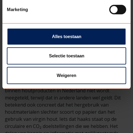
grootste impact binnen scope 3. De inkoop van onze
Marketing
grondstoffen om onze eindproducten te produceren
en naar de markt te brengen nemen tot wel 90% van
onze gemeten CO
₂
impact voor rekening. Door het
opstellen van LCA’s brengen we precies in kaart waar
Alles toestaan
de grootste impact ligt en kunnen we gerichter en
sneller verduurzamen. Daarnaast laten we deze LCA’s
verifiëren en publiceren in de
NMD
zodat onze klanten
Selectie toestaan
met onze producten een MPG berekening kunnen
maken. Afgelopen maand heb ik zowel intern als extern
Weigeren
verschillende bijeenkomsten gehad. Een belangrijk
knelpunt waar we tegenaan lopen is dat CO
₂
opslag
binnen houtproducten in Nederland niet wordt
meegeteld, terwijl dat in andere landen wel geldt. Dit
betekend ook concreet dat het hergebruik van
houtmaterialen slechter scoort op papier dan het
gebruik van virgin hout. Iets dat haaks staat op de
circulaire en CO
₂
doelstellingen die we hebben. Het