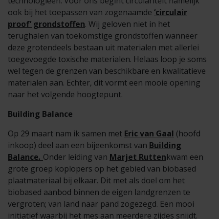
technologieën. Voor ons begint circulariteit namelijk
ook bij het toepassen van zogenaamde
‘circulair
proof’ grondstoffen
. Wij geloven niet in het
terughalen van toekomstige grondstoffen wanneer
deze grotendeels bestaan uit materialen met allerlei
toegevoegde toxische materialen. Helaas loop je soms
wel tegen de grenzen van beschikbare en kwalitatieve
materialen aan. Echter, dit vormt een mooie opening
naar het volgende hoogtepunt.
Building Balance
Op 29 maart nam ik samen met
Eric van Gaal
(hoofd
inkoop) deel aan een bijeenkomst van
Building
Balance
.
Onder leiding van
Marjet Rutten
kwam een
grote groep koplopers op het gebied van biobased
plaatmateriaal bij elkaar. Dit met als doel om het
biobased aanbod binnen de eigen landgrenzen te
vergroten; van land naar pand zogezegd. Een mooi
initiatief waarbij het mes aan meerdere zijdes snijdt.