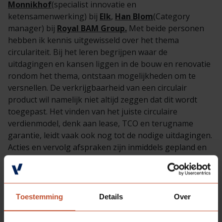
Monnikhof
(specialist innovatie en
ketensamenwerking) bij
Elk
,
Han Blom
(Category
manager) bij
Royal BAM Group.
Met beide personen
hebben ik kennis uitgewisseld over het thema
circulariteit. Bij het leren begrijpen waar de
uitdagingen en kansen liggen in de bouw en renovatie
rondom het thema, ontstaan mogelijkheden om te
versnellen. De verkrijgbaarheid van een circulair
product wil namelijk niet altijd zeggen dat dit wordt
toegepast. Het vinden van het juiste circulaire
verdienmodel, denk aan lease, TCO en terugname
garantie, leidt vaak ook nog tot de nodige uitdagingen.
Acties en vervolg afspraken zijn inmiddels gepland en
jullie worden het komende jaar bijgepraat over dit
onderwerp.
Climate Neutral Group
Toestemming
Details
Over
Sinds eind vorig jaar is Berkvens gecertificeerd volgens