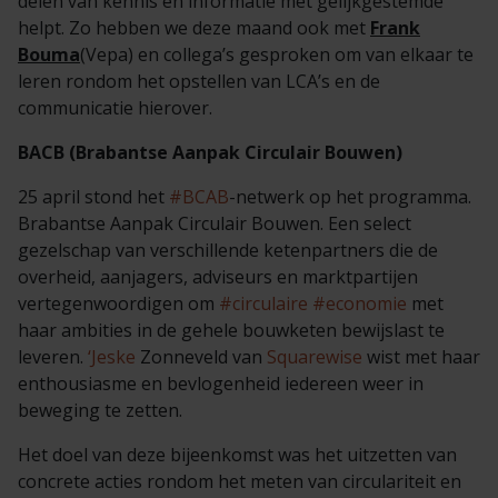
delen van kennis en informatie met gelijkgestemde
helpt. Zo hebben we deze maand ook met
Frank
Bouma
(Vepa) en collega’s gesproken om van elkaar te
leren rondom het opstellen van LCA’s en de
communicatie hierover.
BACB (Brabantse Aanpak Circulair Bouwen)
25 april stond het
#BCAB
-netwerk
op het programma.
Brabantse Aanpak Circulair Bouwen. Een select
gezelschap van verschillende ketenpartners die de
overheid, aanjagers, adviseurs en marktpartijen
vertegenwoordigen om
#circulaire
#economie
met
haar ambities in de gehele bouwketen bewijslast te
leveren.
‘Jeske
Zonneveld van
Squarewise
wist met haar
enthousiasme en bevlogenheid iedereen weer in
beweging te zetten.
Het doel van deze bijeenkomst was het uitzetten van
concrete acties rondom het meten van circulariteit en