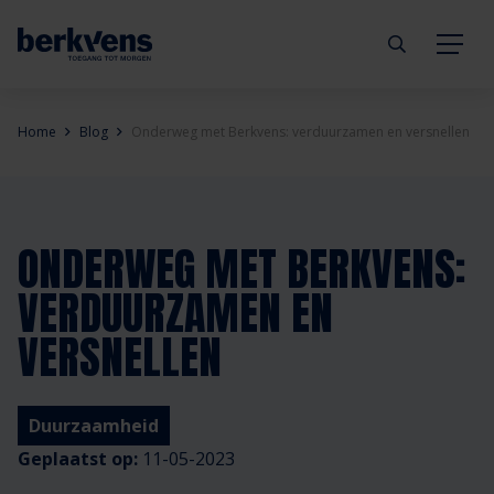
Terug
Terug
Terug
Terug
Terug
Terug
Home
Blog
Onderweg met Berkvens: verduurzamen en versnellen
Deuren
Eengezinswoning
Aannemer
Inbraakwerend
mijndeur.nl
Blog
Kozijnen
Meergezinswoning
Architect
Brandwerend
Webshop
Organisatie
ONDERWEG MET BERKVENS:
VERDUURZAMEN EN
Hang- & sluitwerk
Utiliteitsgebouw
Projectontwikkelaar
Geluidwerend
Inspiratie
Duurzaamheid
VERSNELLEN
Diensten
Prefab woning
Handelspartner
Rookwerend
Verkooppunten
GND Garantiedeuren
Duurzaamheid
Technische documentatie
Duurzaamheid
Veelgestelde vragen
Werken bij Berkvens
Geplaatst op:
11-05-2023