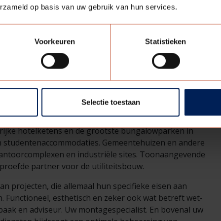
erzameld op basis van uw gebruik van hun services.
Voorkeuren
Statistieken
ILITEITSBOUW
Selectie toestaan
sport. Een specialisme dat Berkvens uitstekend beheerst,
ngrijke hotelketens en de grootste bungalowparken in
 en studentenaccommodaties. Gemeentehuizen en andere
 kantoorcomplexen en industriële sites. Toonaangevende
proefde partner voor de utiliteitsbouw.
n projecten, die allemaal hun specifieke eisen aan
. Functioneel, esthetisch en zeker ook wat betreft wet-
gbaak en adviseur. Uw montagespecialist. En bovenal uw