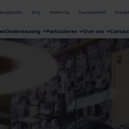
rkooppunten
Blog
Werken bij
Duurzaamheid
Brands
ten
Ondersteuning
Particulieren
Over ons
Contact