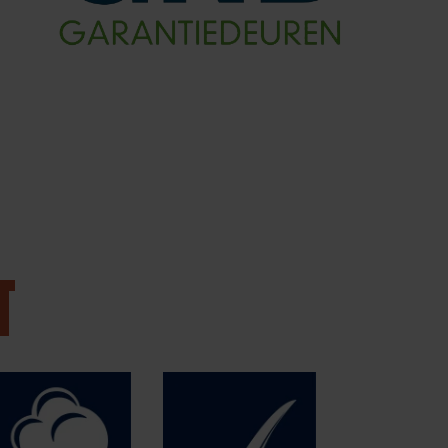
T
Specia