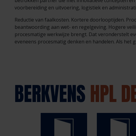
betrokken partner die met innovatieve concepten en 
voorbereiding en uitvoering, logistiek en administrati
Reductie van faalkosten. Kortere doorlooptijden. Pro
beantwoording aan wet- en regelgeving. Hogere veili
procesmatige werkwijze brengt. Dat veronderstelt 
eveneens procesmatig denken en handelen. Als het g
BERKVENS
HPL D
Specials