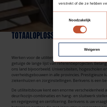
verstrekt of die ze hebben v
Toestemmingsselectie
Noodzakelijk
TOTAALOPLOSSINGEN VOOR DE UT
Weigeren
Werken voor de utiliteitsbouw is een aparte tak van 
getuige de lange lijst van referentieprojecten. Bela
ons land bijvoorbeeld. Universiteiten, hogescholen
overheidsgebouwen in alle provincies. Prestigieuze
ziekenhuizen en zorginstellingen. Berkvens is een be
De utiliteitsbouw kent een enorme verscheidenheid aa
deur/kozijn-combinaties en hang- en sluitwerk stellen
en regelgeving en certificering. Berkvens is uw vraa