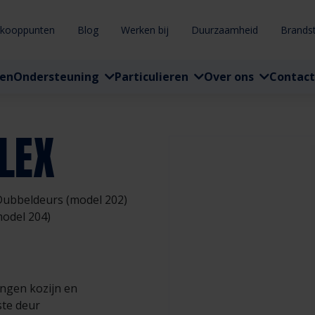
rkooppunten
Blog
Werken bij
Duurzaamheid
Brands
ten
Ondersteuning
Particulieren
Over ons
Contact
LEX
Dubbeldeurs (model 202)
model 204)
ingen kozijn en
te deur