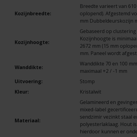
Breedte varieert van 61
Kozijnbreedte:
oplopend). Afgestemd vo
mm Dubbeldeurskozijn m
Gebaseerd op clustering
Kozijnhoogte is minima
Kozijnhoogte:
2672 mm (15 mm oplopen
mm. Paneel wordt afges
Wanddikte 70 en 100 mm.
Wanddikte:
maximaal +2 / -1 mm
Uitvoering:
Stomp
Kleur:
Kristalwit
Gelamineerd en gevingerl
mixed-label gecertificeer
sendzimir vezinkt staal 
Materiaal:
polyesterlaklaag. Hout i
hierdoor kunnen er onde