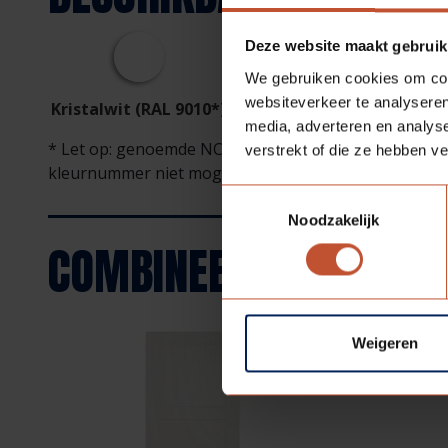
Deze website maakt gebruik
We gebruiken cookies om cont
websiteverkeer te analyseren
Kristalwit (RAL 9010*)
media, adverteren en analys
* Let op: genoemde NCS/RAL kleuren zijn bij benader
verstrekt of die ze hebben v
kleurnummer niet mogelijk. Voor een waarheidsgetr
Toestemmingsselectie
Noodzakelijk
COMBINEER
VERDI WOO
Weigeren