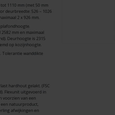
0 tot 1110 mm (met 50 mm
or deurbreedte: 526 – 1026
aximaal 2 x 926 mm.
 plafondhoogte.
al 2582 mm en maximaal
d). Deurhoogte is 2315
temd op kozijnhoogte.
 Tolerantie wanddikte
ast hardhout gelakt. (FSC
d). Flexunit uitgevoerd in
en voorzien van een
s een natuurproduct,
rling afwijkingen en