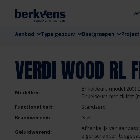
Ve
Aanbod
Type gebouw
Doelgroepen
Projec
VERDI WOOD RL F
Enkeldeurs (model 200) 
Modellen:
Enkeldeurs met zijlicht (
Functionaliteit:
Standaard
Brandwerend:
N.v.t.
Afhankelijk van aanpass
Geluidwerend:
eigenschappen toegepas