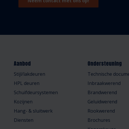
Neem contact met ons op!
Aanbod
Ondersteuning
Stijl/lakdeuren
Technische docume
HPL deuren
Inbraakwerend
Schuifdeursystemen
Brandwerend
Kozijnen
Geluidwerend
Hang- & sluitwerk
Rookwerend
Diensten
Brochures