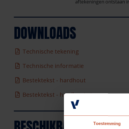
aftekeningen ontstaan in
DOWNLOADS
Technische tekening
Technische informatie
Bestektekst - hardhout
Bestektekst - hardhout stomp
BESCHIKBARE
KLEUREN
Toestemming