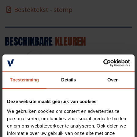
Bestektekst - stomp
BESCHIKBARE
KLEUREN
Kristalwit (RAL 9010*)
Toestemming
Details
Over
* Let op: genoemde NCS/RAL kleuren zijn bij
benadering. Door unieke oppervlakte structuur en/of
speciale matgradaties is het benoemen van een exact
Deze website maakt gebruik van cookies
kleurnummer niet mogelijk. Voor een
We gebruiken cookies om content en advertenties te
waarheidsgetrouwe weergave is bemonstering op
personaliseren, om functies voor social media te bieden
aanvraag verkrijgbaar.
en om ons websiteverkeer te analyseren. Ook delen we
informatie over uw gebruik van onze site met onze