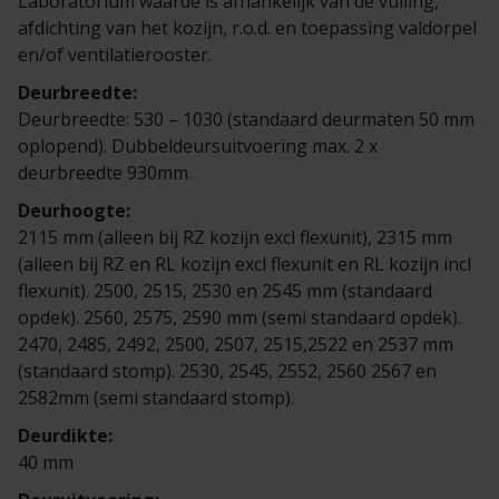
Laboratorium waarde is afhankelijk van de vulling,
Veelgestelde vragen
Brochures
afdichting van het kozijn, r.o.d. en toepassing valdorpel
en/of ventilatierooster.
Technische documentatie
Deurbreedte:
Deurbreedte: 530 – 1030 (standaard deurmaten 50 mm
Veelgestelde vragen
oplopend). Dubbeldeursuitvoering max. 2 x
deurbreedte 930mm.
Deurhoogte:
2115 mm (alleen bij RZ kozijn excl flexunit), 2315 mm
(alleen bij RZ en RL kozijn excl flexunit en RL kozijn incl
flexunit). 2500, 2515, 2530 en 2545 mm (standaard
opdek). 2560, 2575, 2590 mm (semi standaard opdek).
2470, 2485, 2492, 2500, 2507, 2515,2522 en 2537 mm
(standaard stomp). 2530, 2545, 2552, 2560 2567 en
2582mm (semi standaard stomp).
Deurdikte:
40 mm