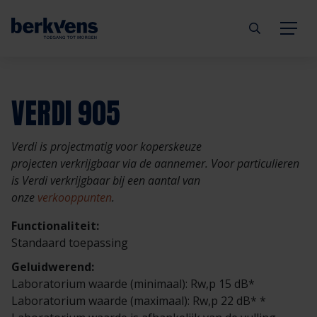
Terug
Terug
Terug
Terug
Terug
Terug
VERDI 905
Deuren
Eengezinswoning
Aannemer
Inbraakwerend
mijndeur.nl
Blog
Verdi is projectmatig voor koperskeuze
Kozijnen
Meergezinswoning
Architect
Brandwerend
Webshop
Organisatie
projecten verkrijgbaar via de aannemer. Voor particulieren
is Verdi verkrijgbaar bij een aantal van
onze
verkooppunten
.
Hang- & sluitwerk
Utiliteitsgebouw
Projectontwikkelaar
Geluidwerend
Inspiratie
Duurzaamheid
Functionaliteit:
Diensten
Prefab woning
Handelspartner
Rookwerend
Verkooppunten
GND Garantiedeuren
Standaard toepassing
Geluidwerend:
Technische documentatie
Duurzaamheid
Veelgestelde vragen
Werken bij Berkvens
Laboratorium waarde (minimaal): Rw,p 15 dB*
Laboratorium waarde (maximaal): Rw,p 22 dB* *