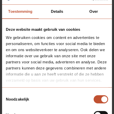
Toestemming
Details
Over
DOWNLOADS
Deze website maakt gebruik van cookies
We gebruiken cookies om content en advertenties te
Technische informatie
personaliseren, om functies voor social media te bieden
en om ons websiteverkeer te analyseren. Ook delen we
Bestektekst - opdek
informatie over uw gebruik van onze site met onze
partners voor social media, adverteren en analyse. Deze
Bestektekst - stomp
partners kunnen deze gegevens combineren met andere
informatie die u aan ze heeft verstrekt of die ze hebben
verzameld op basis van uw gebruik van hun services.
BESCHIKBARE
KLEUREN
Toestemmingsselectie
Noodzakelijk