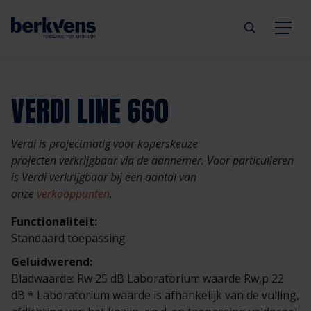
Terug
Terug
Terug
Terug
Terug
Terug
VERDI LINE 660
Deuren
Eengezinswoning
Aannemer
Inbraakwerend
mijndeur.nl
Blog
Verdi is projectmatig voor koperskeuze
Kozijnen
Meergezinswoning
Architect
Brandwerend
Webshop
Organisatie
projecten verkrijgbaar via de aannemer. Voor particulieren
is Verdi verkrijgbaar bij een aantal van
onze
verkooppunten
.
Hang- & sluitwerk
Utiliteitsgebouw
Projectontwikkelaar
Geluidwerend
Inspiratie
Duurzaamheid
Functionaliteit:
Diensten
Prefab woning
Handelspartner
Rookwerend
Verkooppunten
GND Garantiedeuren
Standaard toepassing
Geluidwerend:
Technische documentatie
Duurzaamheid
Veelgestelde vragen
Werken bij Berkvens
Bladwaarde: Rw 25 dB Laboratorium waarde Rw,p 22
dB * Laboratorium waarde is afhankelijk van de vulling,