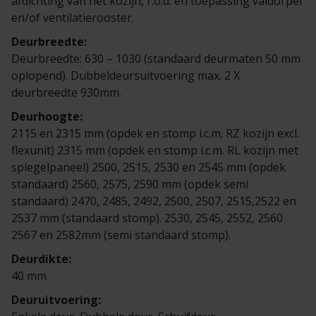
afdichting van het kozijn, r.o.d. en toepassing valdorpel
Veelgestelde vragen
Brochures
en/of ventilatierooster.
Deurbreedte:
Technische documentatie
Deurbreedte: 630 – 1030 (standaard deurmaten 50 mm
oplopend). Dubbeldeursuitvoering max. 2 X
Veelgestelde vragen
deurbreedte 930mm.
Deurhoogte:
2115 en 2315 mm (opdek en stomp i.c.m. RZ kozijn excl.
flexunit) 2315 mm (opdek en stomp i.c.m. RL kozijn met
spiegelpaneel) 2500, 2515, 2530 en 2545 mm (opdek
standaard) 2560, 2575, 2590 mm (opdek semi
standaard) 2470, 2485, 2492, 2500, 2507, 2515,2522 en
2537 mm (standaard stomp). 2530, 2545, 2552, 2560
2567 en 2582mm (semi standaard stomp).
Deurdikte:
40 mm
Deuruitvoering: