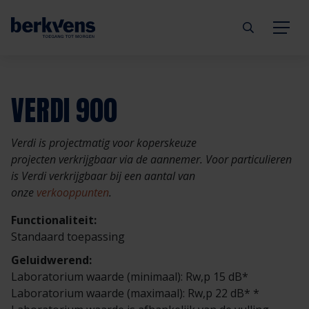
Terug
Terug
Terug
Terug
Terug
Terug
VERDI 900
Deuren
Eengezinswoning
Aannemer
Inbraakwerend
mijndeur.nl
Blog
Verdi is projectmatig voor koperskeuze
Kozijnen
Meergezinswoning
Architect
Brandwerend
Webshop
Organisatie
projecten verkrijgbaar via de aannemer. Voor particulieren
is Verdi verkrijgbaar bij een aantal van
onze
verkooppunten
.
Hang- & sluitwerk
Utiliteitsgebouw
Projectontwikkelaar
Geluidwerend
Inspiratie
Duurzaamheid
Functionaliteit:
Diensten
Prefab woning
Handelspartner
Rookwerend
Verkooppunten
GND Garantiedeuren
Standaard toepassing
Geluidwerend:
Technische documentatie
Duurzaamheid
Veelgestelde vragen
Werken bij Berkvens
Laboratorium waarde (minimaal): Rw,p 15 dB*
Laboratorium waarde (maximaal): Rw,p 22 dB* *