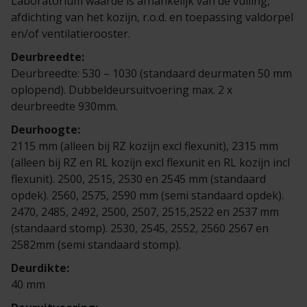
Laboratorium waarde is afhankelijk van de vulling,
Veelgestelde vragen
Brochures
afdichting van het kozijn, r.o.d. en toepassing valdorpel
en/of ventilatierooster.
Technische documentatie
Deurbreedte:
Deurbreedte: 530 – 1030 (standaard deurmaten 50 mm
Veelgestelde vragen
oplopend). Dubbeldeursuitvoering max. 2 x
deurbreedte 930mm.
Deurhoogte:
2115 mm (alleen bij RZ kozijn excl flexunit), 2315 mm
(alleen bij RZ en RL kozijn excl flexunit en RL kozijn incl
flexunit). 2500, 2515, 2530 en 2545 mm (standaard
opdek). 2560, 2575, 2590 mm (semi standaard opdek).
2470, 2485, 2492, 2500, 2507, 2515,2522 en 2537 mm
(standaard stomp). 2530, 2545, 2552, 2560 2567 en
2582mm (semi standaard stomp).
Deurdikte:
40 mm