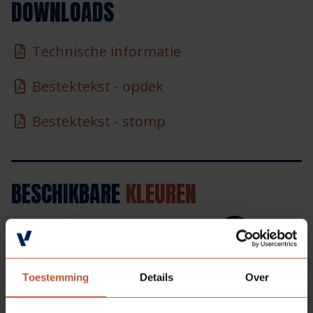
DOWNLOADS
Technische informatie
Bestektekst - opdek
Bestektekst - stomp
BESCHIKBARE
KLEUREN
Kristalwit (RAL 9010*)
Zwart (RAL 9005*)
Toestemming
Details
Over