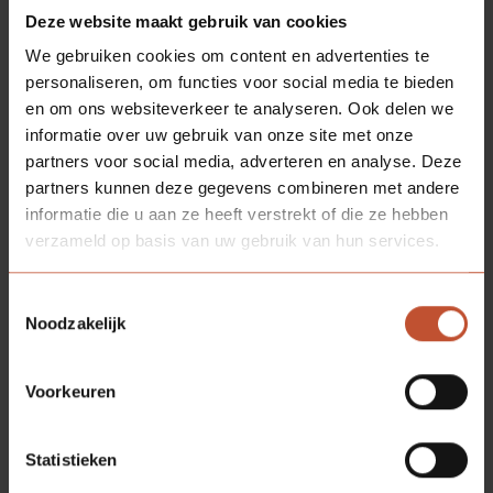
Deze website maakt gebruik van cookies
Ultra wit (NCS S0300
We gebruiken cookies om content en advertenties te
N*)
personaliseren, om functies voor social media te bieden
en om ons websiteverkeer te analyseren. Ook delen we
* Let op: genoemde NCS/RAL kleuren zijn bij
informatie over uw gebruik van onze site met onze
benadering. Door unieke oppervlakte structuur en/of
partners voor social media, adverteren en analyse. Deze
speciale matgradaties is het benoemen van een exact
partners kunnen deze gegevens combineren met andere
kleurnummer niet mogelijk. Voor een
informatie die u aan ze heeft verstrekt of die ze hebben
waarheidsgetrouwe weergave is bemonstering op
verzameld op basis van uw gebruik van hun services.
aanvraag verkrijgbaar.
Toestemmingsselectie
Noodzakelijk
SOORTGELIJKE
PRODUCTEN
Voorkeuren
Statistieken