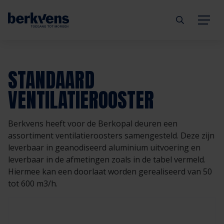
Terug
Terug
Terug
Terug
Terug
Terug
STANDAARD
Deuren
Eengezinswoning
Aannemer
Inbraakwerend
mijndeur.nl
Blog
VENTILATIEROOSTER
Kozijnen
Meergezinswoning
Architect
Brandwerend
Webshop
Organisatie
Berkvens heeft voor de Berkopal deuren een
assortiment ventilatieroosters samengesteld. Deze zijn
Hang- & sluitwerk
Utiliteitsgebouw
Projectontwikkelaar
Geluidwerend
Inspiratie
Duurzaamheid
leverbaar in geanodiseerd aluminium uitvoering en
leverbaar in de afmetingen zoals in de tabel vermeld.
Diensten
Prefab woning
Handelspartner
Rookwerend
Verkooppunten
GND Garantiedeuren
Hiermee kan een doorlaat worden gerealiseerd van 50
tot 600 m3/h.
Technische documentatie
Duurzaamheid
Veelgestelde vragen
Werken bij Berkvens