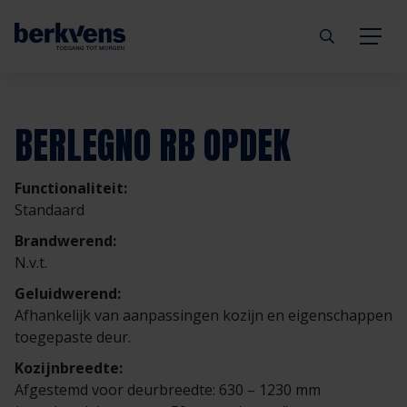
Terug
Terug
Terug
Terug
Terug
Terug
BERLEGNO RB OPDEK
Deuren
Eengezinswoning
Aannemer
Inbraakwerend
mijndeur.nl
Blog
Functionaliteit:
Kozijnen
Meergezinswoning
Architect
Brandwerend
Webshop
Organisatie
Standaard
Brandwerend:
Hang- & sluitwerk
Utiliteitsgebouw
Projectontwikkelaar
Geluidwerend
Inspiratie
Duurzaamheid
N.v.t.
Geluidwerend:
Diensten
Prefab woning
Handelspartner
Rookwerend
Verkooppunten
GND Garantiedeuren
Afhankelijk van aanpassingen kozijn en eigenschappen
toegepaste deur.
Technische documentatie
Duurzaamheid
Veelgestelde vragen
Werken bij Berkvens
Kozijnbreedte:
Afgestemd voor deurbreedte: 630 – 1230 mm