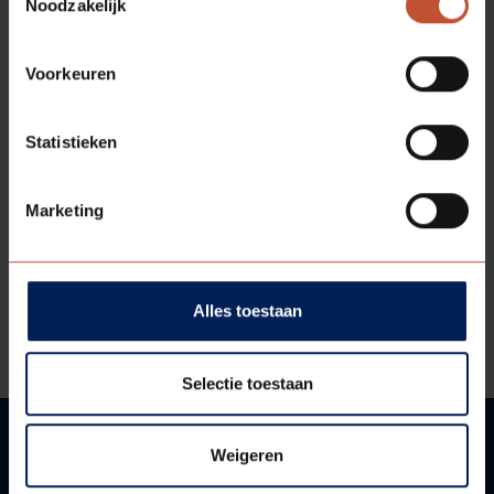
Noodzakelijk
Voorkeuren
Statistieken
DOWNLOADS
Marketing
Technische tekening
Bestektekst
Alles toestaan
Technische informatie
Selectie toestaan
Weigeren