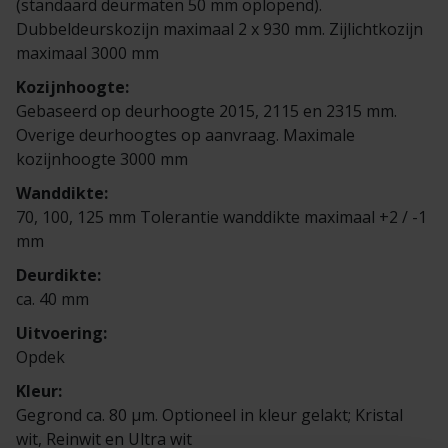
(standaard deurmaten 50 mm oplopend).
Veelgestelde vragen
Brochures
Dubbeldeurskozijn maximaal 2 x 930 mm. Zijlichtkozijn
maximaal 3000 mm
Technische documentatie
Kozijnhoogte:
Gebaseerd op deurhoogte 2015, 2115 en 2315 mm.
Veelgestelde vragen
Overige deurhoogtes op aanvraag. Maximale
kozijnhoogte 3000 mm
Wanddikte:
70, 100, 125 mm Tolerantie wanddikte maximaal +2 / -1
mm
Deurdikte:
ca. 40 mm
Uitvoering:
Opdek
Kleur:
Gegrond ca. 80 µm. Optioneel in kleur gelakt; Kristal
wit, Reinwit en Ultra wit