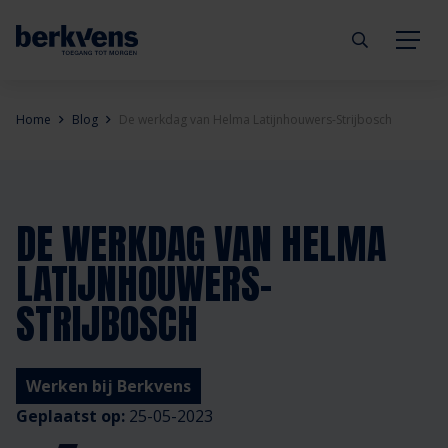
Terug
Terug
Terug
Terug
Terug
Terug
Home
Blog
De werkdag van Helma Latijnhouwers-Strijbosch
Deuren
Eengezinswoning
Aannemer
Inbraakwerend
mijndeur.nl
Blog
Kozijnen
Meergezinswoning
Architect
Brandwerend
Webshop
Organisatie
DE WERKDAG VAN HELMA
LATIJNHOUWERS-
Hang- & sluitwerk
Utiliteitsgebouw
Projectontwikkelaar
Geluidwerend
Inspiratie
Duurzaamheid
STRIJBOSCH
Diensten
Prefab woning
Handelspartner
Rookwerend
Verkooppunten
GND Garantiedeuren
Werken bij Berkvens
Technische documentatie
Duurzaamheid
Veelgestelde vragen
Werken bij Berkvens
Geplaatst op:
25-05-2023