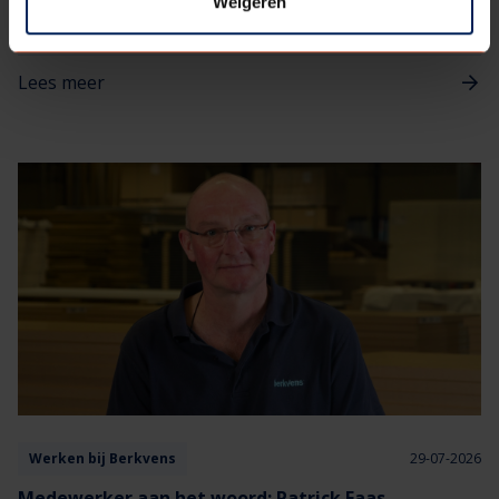
Weigeren
Berkvens eruit? Wij geven een kijkje achter de schermen via de
verhalen van onze medewerkers.​ Deze keer een werkdag uit het
leven van Daan Hilbrands.
Lees meer
Werken bij Berkvens
29-07-2026
Medewerker aan het woord: Patrick Faas