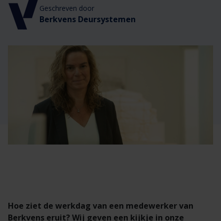
Veelgestelde vragen
Brochures
Geschreven door
Berkvens Deursystemen
Technische documentatie
Veelgestelde vragen
Hoe ziet de werkdag van een medewerker van
Berkvens eruit? Wij geven een kijkje in onze