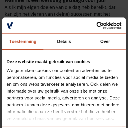
Wanneer is een werkdag geslaagd voor jou?
Als ik mijn eigen doelen van die dag heb bereikt, dat
kan zijn het vieren van (kleine) successen met het
team, een goed gesprek met een collega, een nieuw
project opstarten, enz. Kortom, als ik met een goed
gevoel in de auto stap naar huis en thuis het werk los
kan laten en in de moederrol kan stappen.
Toestemming
Details
Over
Deze website maakt gebruik van cookies
We gebruiken cookies om content en advertenties te
personaliseren, om functies voor social media te bieden
Deel
en om ons websiteverkeer te analyseren. Ook delen we
Terug naar
deze
informatie over uw gebruik van onze site met onze
overzicht
pagina:
partners voor social media, adverteren en analyse. Deze
partners kunnen deze gegevens combineren met andere
informatie die u aan ze heeft verstrekt of die ze hebben
verzameld op basis van uw gebruik van hun services.