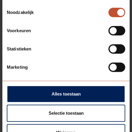
Toestemmingsselectie
Noodzakelijk
MEER RELEVANTE ARTIKELEN
Voorkeuren
Statistieken
Marketing
Alles toestaan
Werken bij Berkvens
12-08-2026
Selectie toestaan
De werkdag van Daan Hilbrands
Hoe ziet de werkdag van een adviseur Koperskeuze bij