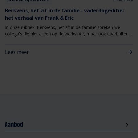
Berkvens, het zit in de familie - vaderdageditie:
het verhaal van Frank & Eric
In onze rubriek 'Berkvens, het zit in de familie' spreken we
collega's die niet alleen op de werkvloer, maar ook daarbuiten
aan elkaar verbonden zijn. Speciaal ter ere van Vaderdag delen
Frank en Eric van Berlo hun verhaal. Als vader en zoon zijn ze
Lees meer
zowel privé als op de werkvloer nauw met elkaar verbonden,
waar ze samen als collega’s in dezelfde ploeg werken.
Aanbod