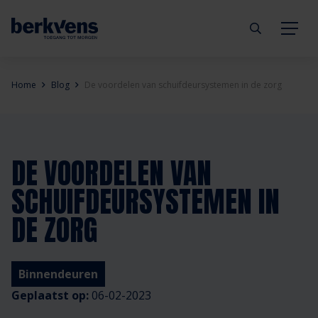
Terug
Terug
Terug
Terug
Terug
Terug
Home
Blog
De voordelen van schuifdeursystemen in de zorg
Deuren
Eengezinswoning
Aannemer
Inbraakwerend
mijndeur.nl
Blog
Kozijnen
Meergezinswoning
Architect
Brandwerend
Webshop
Organisatie
DE VOORDELEN VAN
SCHUIFDEURSYSTEMEN IN
Hang- & sluitwerk
Utiliteitsgebouw
Projectontwikkelaar
Geluidwerend
Inspiratie
Duurzaamheid
DE ZORG
Diensten
Prefab woning
Handelspartner
Rookwerend
Verkooppunten
GND Garantiedeuren
Binnendeuren
Technische documentatie
Duurzaamheid
Veelgestelde vragen
Werken bij Berkvens
Geplaatst op:
06-02-2023