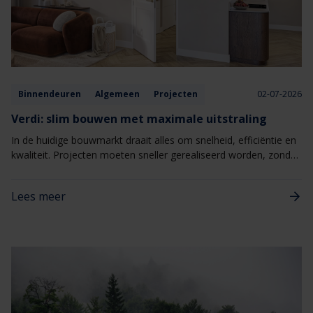
Binnendeuren
Algemeen
Projecten
02-07-2026
Verdi: slim bouwen met maximale uitstraling
In de huidige bouwmarkt draait alles om snelheid, efficiëntie en
kwaliteit. Projecten moeten sneller gerealiseerd worden, zonder
concessies te doen aan uitstraling of woonbeleving. Juist
daarom wint Verdi van Berkvens steeds meer terrein binnen
Lees meer
nieuwbouw- en woningbouwprojecten. Verdi combineert een
hoogwaardige uitstraling met een slimme, seriematige
totaaloplossing die het bouwproces vereenvoudigt.