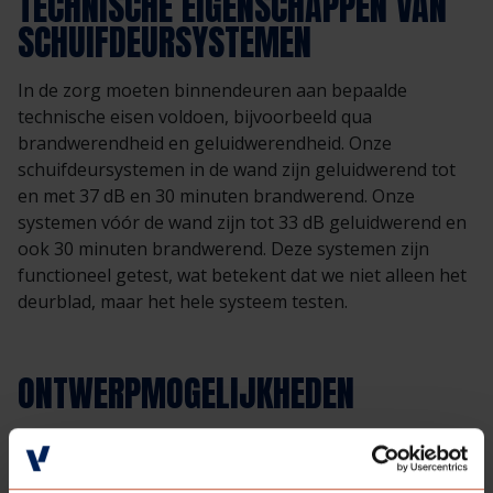
TECHNISCHE EIGENSCHAPPEN VAN
SCHUIFDEURSYSTEMEN
In de zorg moeten binnendeuren aan bepaalde
technische eisen voldoen, bijvoorbeeld qua
brandwerendheid en geluidwerendheid.
Onze
schuifdeursystemen in de wand zijn geluidwerend tot
en met 37 dB en 30 minuten brandwerend. Onze
systemen vóór de wand zijn tot 33 dB geluidwerend en
ook 30 minuten brandwerend.
Deze systemen zijn
functioneel getest, wat betekent dat we niet alleen het
deurblad, maar het hele systeem testen.
ONTWERPMOGELIJKHEDEN
Het frame, de deur en het kader, bepalen de gewenste
uitvoering. Bij intensief gebruik van de schuifdeur