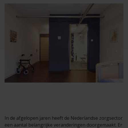
Veelgestelde vragen
Brochures
Technische documentatie
Veelgestelde vragen
In de afgelopen jaren heeft de Nederlandse zorgsector
een aantal belangrijke veranderingen doorgemaakt. Er