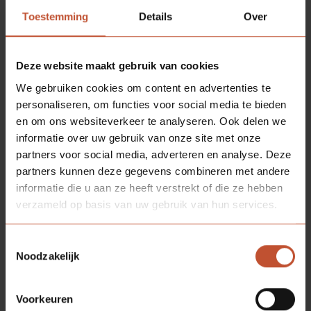
wordt gekozen voor een sterke
hardkunststof toplaag
(HPL) in een kleur naar keuze. Deze laag beschermt de
Toestemming
Details
Over
deur tegen botsende en stotende bedden en
rolstoelen. Ook glasopeningen zijn mogelijk.
Deze website maakt gebruik van cookies
We gebruiken cookies om content en advertenties te
OPLOSSINGEN VOOR ZORGVRAGEN
personaliseren, om functies voor social media te bieden
en om ons websiteverkeer te analyseren. Ook delen we
Bij
informatie over uw gebruik van onze site met onze
Berkvens
partners voor social media, adverteren en analyse. Deze
blijven we onze schuifdeursystemen verbeteren en
partners kunnen deze gegevens combineren met andere
innoveren. De behoeftes en wensen van de gebruikers
informatie die u aan ze heeft verstrekt of die ze hebben
zijn daarbij ons vertrekpunt; wat is de zorgvraag en
verzameld op basis van uw gebruik van hun services.
hoe kunnen onze systemen daar een oplossing voor
bieden? Een probleem van zorgpersoneel was
Toestemmingsselectie
bijvoorbeeld dat tilliftsystemen stopten bij een deur,
Noodzakelijk
bijvoorbeeld van de slaap- naar de badkamer. Als
antwoord daarop hebben wij een
tillift concept
Voorkeuren
ontwikkeld waarbij de rail van de tillift dwars door de