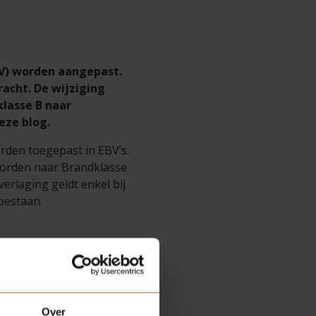
BV) worden aangepast.
racht. De wijziging
klasse B naar
eze blog.
rden toegepast in EBV’s.
 worden naar Brandklasse
verlaging geldt enkel bij
 bestaan.
etruimte, zijn aangepast
kast en bergingsdeuren
Over