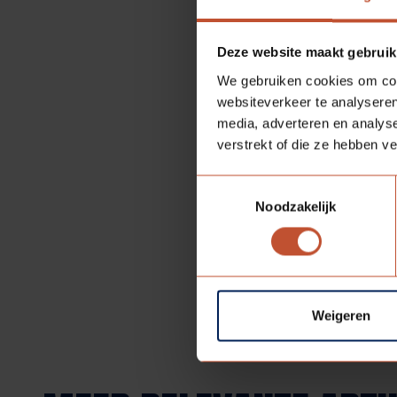
Gelijkwaardigheid v
Om specifiek te bepalen
Deze website maakt gebruik
oplossingen. Neem
cont
We gebruiken cookies om cont
Meer info over de totsta
websiteverkeer te analyseren
whitepaper van GND via
media, adverteren en analys
verstrekt of die ze hebben v
Toestemmingsselectie
Noodzakelijk
Terug naar overzicht
Weigeren