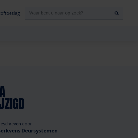
toftoeslag
RA
JZIGD
eschreven door
Berkvens Deursystemen