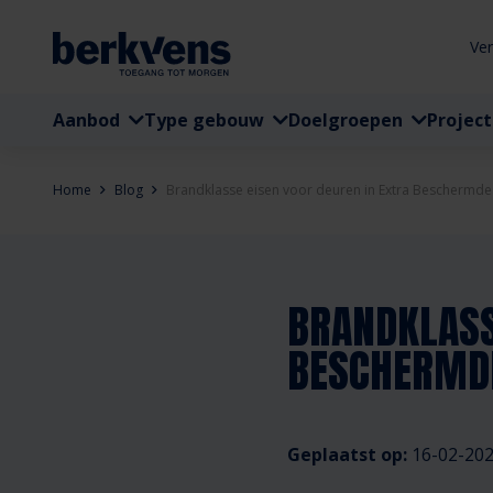
Ve
Aanbod
Type gebouw
Doelgroepen
Projec
Home
Blog
Brandklasse eisen voor deuren in Extra Beschermde V
BRANDKLASS
BESCHERMDE
Geplaatst op:
16-02-20