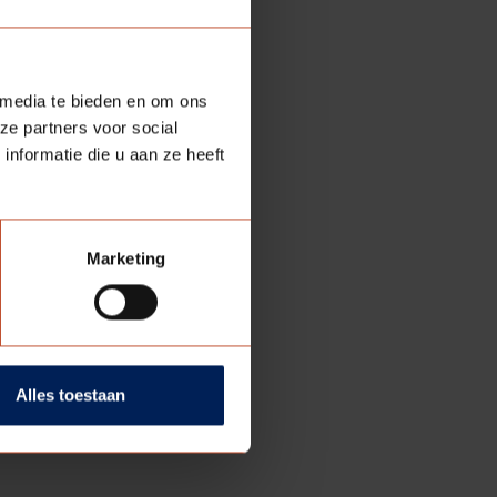
het bevoegd gezag.
g samen de gewenste
 media te bieden en om ons
vind je in de
ze partners voor social
nformatie die u aan ze heeft
Marketing
Alles toestaan