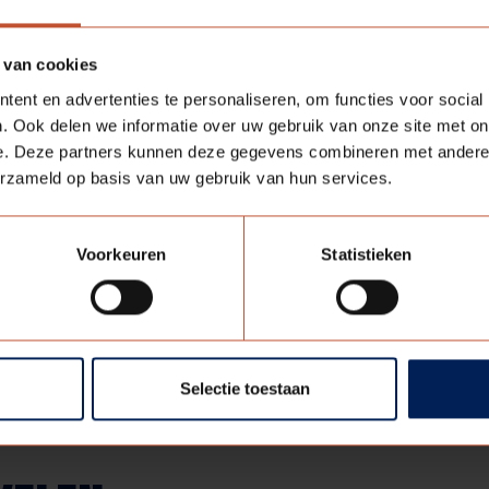
an klasse D deuren kan per situatie voorgelegd worden aan 
 welke deuren een project nodig heeft, bespreken we graa
 van cookies
act
met ons op.
ent en advertenties te personaliseren, om functies voor social
ndkoming van de nieuwe eisen en uitleg over de Brandklasse 
. Ook delen we informatie over uw gebruik van onze site met on
:
https://lnkd.in/eunFyctA
e. Deze partners kunnen deze gegevens combineren met andere i
erzameld op basis van uw gebruik van hun services.
Voorkeuren
Statistieken
Deel deze pagina:
Selectie toestaan