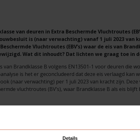
klasse van deuren in Extra Beschermde Vluchtroutes (E
ouwbesluit is (naar verwachting) vanaf 1 juli 2023 van k
a Beschermde Vluchtroutes (EBV’s) waar de eis van Brand
wijzigd. Wat dit inhoudt? Dat lichten we graag toe in d
eis van Brandklasse B volgens EN13501-1 voor deuren die wo
oanalyse is het er geconcludeerd dat deze eis verlaagd kan
 ook (naar verwachting) per 1 juli 2023 van kracht zijn. Deze 
hermde vluchtroutes (BV’s), waar Brandklasse B als eis blijft
matig gebruikte deuren zoals woningtoegangsdeuren en toil
ge deuren die niet regelmatig gebruikt worden zoals meter
 brandklasse B;
Details