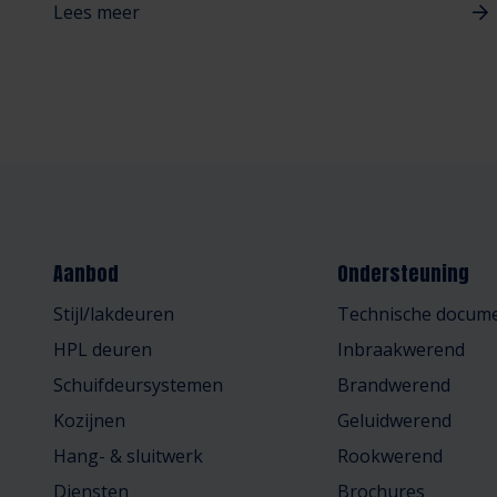
Lees meer
Aanbod
Ondersteuning
Stijl/lakdeuren
Technische docume
HPL deuren
Inbraakwerend
Schuifdeursystemen
Brandwerend
Kozijnen
Geluidwerend
Hang- & sluitwerk
Rookwerend
Diensten
Brochures