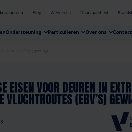
rkooppunten
Blog
Werken bij
Duurzaamheid
Brands
ten
Ondersteuning
Particulieren
Over ons
Contact
luchtroutes (EBV’s) gewijzigd
E EISEN VOOR DEUREN IN EXT
 VLUCHTROUTES (EBV’S) GEWI
G
23