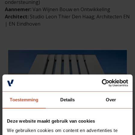
ondersteuning)
Veelgestelde vragen
Brochures
Aannemer:
Van Wijnen Bouw en Ontwikkeling
Architect:
Studio Leon Thier Den Haag; Architecten EN
Technische documentatie
| EN Eindhoven
Veelgestelde vragen
Toestemming
Details
Over
Deze website maakt gebruik van cookies
We gebruiken cookies om content en advertenties te