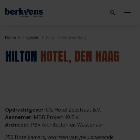
Terug
Terug
Terug
Terug
Terug
Terug
Home
Projecten
Hilton Hotel, Den Haag
HILTON
HOTEL, DEN HAAG
Deuren
Eengezinswoning
Aannemer
Inbraakwerend
mijndeur.nl
Blog
Kozijnen
Meergezinswoning
Architect
Brandwerend
Webshop
Organisatie
Hang- & sluitwerk
Utiliteitsgebouw
Projectontwikkelaar
Geluidwerend
Inspiratie
Duurzaamheid
Diensten
Prefab woning
Handelspartner
Rookwerend
Verkooppunten
GND Garantiedeuren
Opdrachtgever:
OG Hotel Zeestraat B.V.
Aannemer:
MBB Project 40 B.V.
Technische documentatie
Duurzaamheid
Veelgestelde vragen
Werken bij Berkvens
Architect:
PBV Architecten uit Wassenaar
250 Hotelkamers, voorzien van geluidwerende