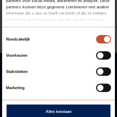
partners voor social media, adverteren en analyse. Deze
partners kunnen deze gegevens combineren met andere
informatie die u aan ze heeft verstrekt of die ze hebben
verzameld op basis van uw gebruik van hun services.
Toestemmingsselectie
Noodzakelijk
Voorkeuren
Statistieken
VRAGEN?
WIJ HELPEN U GRAAG!
Marketing
Neem contact met ons op!
Alles toestaan