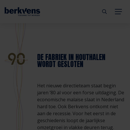
Terug
Terug
Terug
Terug
Terug
Terug
Deuren
Eengezinswoning
Aannemer
Inbraakwerend
mijndeur.nl
Blog
DE FABRIEK IN HOUTHALEN
WORDT GESLOTEN
Kozijnen
Meergezinswoning
Architect
Brandwerend
Webshop
Organisatie
Hang- & sluitwerk
Utiliteitsgebouw
Projectontwikkelaar
Geluidwerend
Inspiratie
Duurzaamheid
Het nieuwe directieteam staat begin
jaren ’80 al voor een forse uitdaging. De
Diensten
Prefab woning
Handelspartner
Rookwerend
Verkooppunten
GND Garantiedeuren
economische malaise slaat in Nederland
hard toe. Ook Berkvens ontkomt niet
aan de recessie. Voor het eerst in de
Technische documentatie
Duurzaamheid
Veelgestelde vragen
Werken bij Berkvens
geschiedenis loopt de jaarlijkse
omzetgroei in vlakke deuren terug.