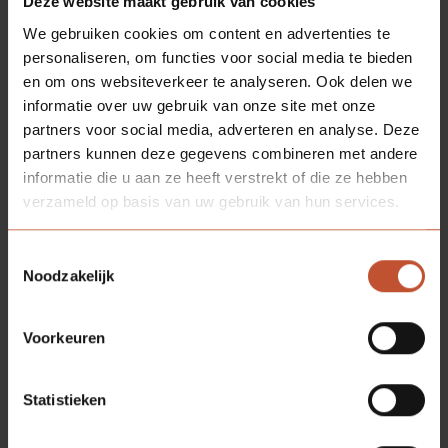
Deze website maakt gebruik van cookies
kaarten lijken het gunstigst te liggen
We gebruiken cookies om content en advertenties te
voor de vestiging in Houthalen. In
personaliseren, om functies voor social media te bieden
België krijgen bedrijven sneller en meer
en om ons websiteverkeer te analyseren. Ook delen we
subsidie om de werkgelegenheid te
informatie over uw gebruik van onze site met onze
behouden. Maar zeker bij een
partners voor social media, adverteren en analyse. Deze
familiebedrijf spelen emoties en lokale
partners kunnen deze gegevens combineren met andere
verbondenheid een grote rol. Someren
informatie die u aan ze heeft verstrekt of die ze hebben
is de thuisbasis van Berkvens en dat
verzameld op basis van uw gebruik van hun services.
geeft uiteindelijk de doorslag. Met pijn
in het hart beslist de directie dat de
Toestemmingsselectie
fabriek in Houthalen moet sluiten.
Noodzakelijk
Voorkeuren
Deel deze
pagina:
Statistieken