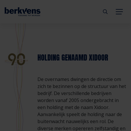
Terug
Terug
Terug
Terug
Terug
Terug
Deuren
Eengezinswoning
Aannemer
Inbraakwerend
mijndeur.nl
Blog
HOLDING GENAAMD XIDOOR
Kozijnen
Meergezinswoning
Architect
Brandwerend
Webshop
Organisatie
De overnames dwingen de directie om
Hang- & sluitwerk
Utiliteitsgebouw
Projectontwikkelaar
Geluidwerend
Inspiratie
Duurzaamheid
zich te bezinnen op de structuur van het
bedrijf. De verschillende bedrijven
Diensten
Prefab woning
Handelspartner
Rookwerend
Verkooppunten
GND Garantiedeuren
worden vanaf 2005 ondergebracht in
een holding met de naam Xidoor.
Aanvankelijk speelt de holding naar de
Technische documentatie
Duurzaamheid
Veelgestelde vragen
Werken bij Berkvens
buitenwacht nauwelijks een rol. De
diverse merken opereren zelfstandig en