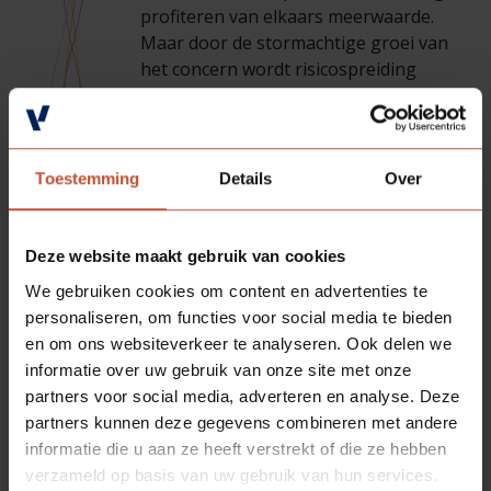
Veelgestelde vragen
Brochures
profiteren van elkaars meerwaarde.
Maar door de stormachtige groei van
het concern wordt risicospreiding
Technische documentatie
steeds belangrijker. De holding kan de
verschillende werkmaatschappijen ook
Veelgestelde vragen
objectief bekijken. Zo’n helikopterview is
nodig om ook op de langere termijn het
Toestemming
Details
Over
concern beheersbaar en bestuurbaar te
houden. De filosofie van het bedrijf blijft
wel bestaan en met respect wordt er
Deze website maakt gebruik van cookies
gekeken naar de geschiedenis en wat er
We gebruiken cookies om content en advertenties te
allemaal is opgebouwd.
personaliseren, om functies voor social media te bieden
en om ons websiteverkeer te analyseren. Ook delen we
informatie over uw gebruik van onze site met onze
Deel deze
partners voor social media, adverteren en analyse. Deze
partners kunnen deze gegevens combineren met andere
pagina:
informatie die u aan ze heeft verstrekt of die ze hebben
verzameld op basis van uw gebruik van hun services.