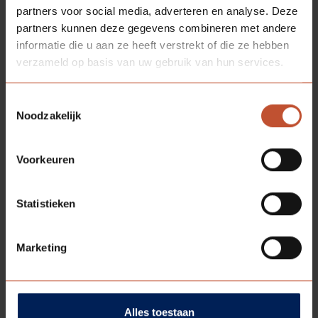
partners voor social media, adverteren en analyse. Deze
reddeloos verloren. Alleen het daarvoor
partners kunnen deze gegevens combineren met andere
liggende kantoor blijft behouden. De
informatie die u aan ze heeft verstrekt of die ze hebben
circa 35 arbeiders kunnen aan het werk
verzameld op basis van uw gebruik van hun services.
in de deurenfabriek, die op veilige
afstand ligt en daardoor aan een ramp
is ontsnapt. Daarmee komt er (als het
Toestemmingsselectie
Noodzakelijk
aan Piet Berkvens ligt alleen voorlopig)
een einde aan de spaanplatenproductie
bij Berkvens in Someren.
Voorkeuren
Statistieken
Marketing
Alles toestaan