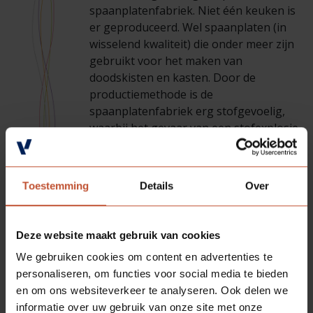
spaanplatenfabriek. Niet één keuken is
er geproduceerd. Wel spaanplaten (in
wisselend kwaliteit) die onder meer zijn
gebruikt voor het maken van
doodskisten en kasten. Door de
productiemethode is de
spaanplatenfabriek erg stofgevoelig,
waarbij het gevaar van een stofexplosie
altijd op de loer ligt. Één vonkje is
volgens de brandweer al genoeg om de
fabriek in vlam te zetten. Dat vonkje
Toestemming
Details
Over
komt er in de nacht van 17 december
1964 in één van de opslagbunkers voor
houtvezels, waar het noodlot toe slaat.
Deze website maakt gebruik van cookies
Aangewakkerd door de wind vreten de
We gebruiken cookies om content en advertenties te
vlammen zich pijlsnel een weg door de
personaliseren, om functies voor social media te bieden
fabriek. Tot in Venlo is de brand waar te
en om ons websiteverkeer te analyseren. Ook delen we
nemen. De fabriek, machines en
informatie over uw gebruik van onze site met onze
daarnaast gelegen houtvoorraad zijn