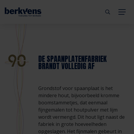
Terug
Terug
Terug
Terug
Terug
Terug
Deuren
Eengezinswoning
Aannemer
Inbraakwerend
mijndeur.nl
Blog
DE SPAANPLATENFABRIEK
BRANDT VOLLEDIG AF
Kozijnen
Meergezinswoning
Architect
Brandwerend
Webshop
Organisatie
Hang- & sluitwerk
Utiliteitsgebouw
Projectontwikkelaar
Geluidwerend
Inspiratie
Duurzaamheid
Grondstof voor spaanplaat is het
mindere hout, bijvoorbeeld kromme
Diensten
Prefab woning
Handelspartner
Rookwerend
Verkooppunten
GND Garantiedeuren
boomstammetjes, dat eenmaal
fijngemalen tot houtpulver met lijm
wordt vermengd. Dit hout ligt naast de
Technische documentatie
Duurzaamheid
Veelgestelde vragen
Werken bij Berkvens
fabriek in grote hoeveelheden
opgeslagen. Het fijnmalen gebeurt in