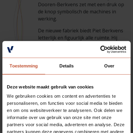
Dooren-Berkvens zet met een druk op
de knop symbolisch de machines in
werking.
De nieuwe fabriek biedt Piet Berkvens
letterlijk en figuurlijk alle ruimte. Hij
plaatst zijn machines in serie en creëert
zo de ideale productielijn voor zijn
deuren. Zo lang de bestaande machines
werken, blijven ze in gebruik. Wel is het
Toestemming
Details
Over
betonblok van 7.000 kilo ingeruild voor
vijf blokpersen die elk een tiental
Deze website maakt gebruik van cookies
deuren gelijktijdig kunnen persen
waarna ze in het magazijn kunnen
We gebruiken cookies om content en advertenties te
uitharden. Dat levert een enorme
personaliseren, om functies voor social media te bieden
tijdsbesparing op. Aan het einde van de
en om ons websiteverkeer te analyseren. Ook delen we
jaren vijftig maken de blokpersen plaats
informatie over uw gebruik van onze site met onze
voor twee etagepersen met elk een
partners voor social media, adverteren en analyse. Deze
capaciteit van zes deuren. De capaciteit
partners kunnen deze gegevens combineren met andere