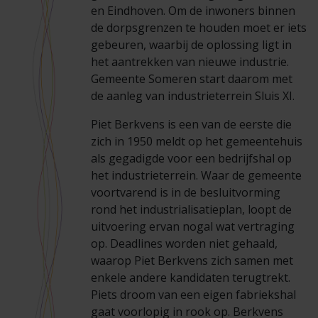
Veelgestelde vragen
Brochures
en Eindhoven. Om de inwoners binnen
de dorpsgrenzen te houden moet er iets
gebeuren, waarbij de oplossing ligt in
Technische documentatie
het aantrekken van nieuwe industrie.
Gemeente Someren start daarom met
Veelgestelde vragen
de aanleg van industrieterrein Sluis XI.
Piet Berkvens is een van de eerste die
zich in 1950 meldt op het gemeentehuis
als gegadigde voor een bedrijfshal op
het industrieterrein. Waar de gemeente
voortvarend is in de besluitvorming
rond het industrialisatieplan, loopt de
uitvoering ervan nogal wat vertraging
op. Deadlines worden niet gehaald,
waarop Piet Berkvens zich samen met
enkele andere kandidaten terugtrekt.
Piets droom van een eigen fabriekshal
gaat voorlopig in rook op. Berkvens