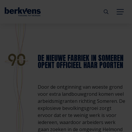
Terug
Terug
Terug
Terug
Terug
Terug
Deuren
Eengezinswoning
Aannemer
Inbraakwerend
mijndeur.nl
Blog
DE NIEUWE FABRIEK IN SOMEREN
OPENT OFFICIEEL HAAR POORTEN
Kozijnen
Meergezinswoning
Architect
Brandwerend
Webshop
Organisatie
Hang- & sluitwerk
Utiliteitsgebouw
Projectontwikkelaar
Geluidwerend
Inspiratie
Duurzaamheid
Door de ontginning van woeste grond
voor extra landbouwgrond komen veel
Diensten
Prefab woning
Handelspartner
Rookwerend
Verkooppunten
GND Garantiedeuren
arbeidsmigranten richting Someren. De
explosieve bevolkingsgroei zorgt
ervoor dat er te weinig werk is voor
Technische documentatie
Duurzaamheid
Veelgestelde vragen
Werken bij Berkvens
iedereen, waardoor arbeiders werk
gaan zoeken in de omgeving Helmond