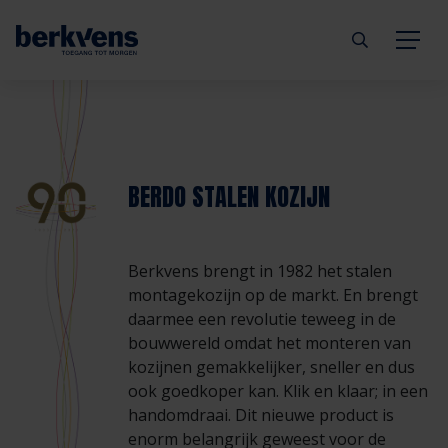
Terug
Terug
Terug
Terug
Terug
Terug
Deuren
Eengezinswoning
Aannemer
Inbraakwerend
mijndeur.nl
Blog
BERDO STALEN KOZIJN
Kozijnen
Meergezinswoning
Architect
Brandwerend
Webshop
Organisatie
Berkvens brengt in 1982 het stalen
Hang- & sluitwerk
Utiliteitsgebouw
Projectontwikkelaar
Geluidwerend
Inspiratie
Duurzaamheid
montagekozijn op de markt. En brengt
daarmee een revolutie teweeg in de
Diensten
Prefab woning
Handelspartner
Rookwerend
Verkooppunten
GND Garantiedeuren
bouwwereld omdat het monteren van
kozijnen gemakkelijker, sneller en dus
ook goedkoper kan. Klik en klaar; in een
Technische documentatie
Duurzaamheid
Veelgestelde vragen
Werken bij Berkvens
handomdraai. Dit nieuwe product is
enorm belangrijk geweest voor de