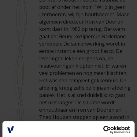
boot af onder het mom: “Wij zijn geen
ijzerboeren, wij zijn houtboeren”. Maar
algemeen directeur Iron van Dooren
komt daar in 1982 op terug. Berkvens
gaat de ‘Fleury-kozijnen’ in Nederland
verkopen. De samenwerking wordt in
eerste instantie één groot fiasco. De
leveringen leken nergens op, de
maatvoeringen klopten niet. Er waren
veel problemen en nog meer klachten.
Het was een compleet gekkenhuis. De
afdeling kreeg zelfs de bijnaam afdeling
paniek. Het is al snel duidelijk: zo gaat
het niet langer. De situatie wordt
onhoudbaar en Iron van Dooren en
Theo Houben stappen op een avond in
het najaar van 1982 in de auto en rijden
naar België. Ze stellen Fleury voor de