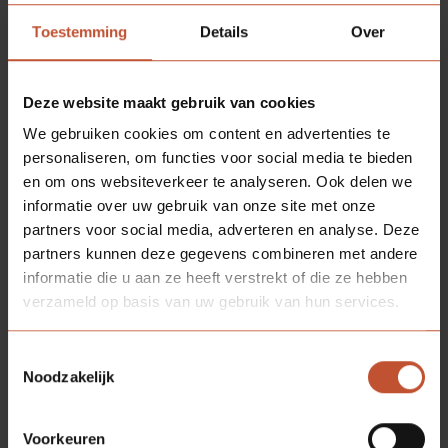
keuze: we nemen de zaak compleet over
of we stoppen ermee. Verkoop was
Toestemming
Details
Over
bespreekbaar, maar Fleury wilde er wel
een aardige cent voor beuren. Berkvens
heeft toen oud ijzer voor de
Deze website maakt gebruik van cookies
nieuwwaarde gekocht. Maar de
We gebruiken cookies om content en advertenties te
investering heeft zich ontelbare keren
personaliseren, om functies voor social media te bieden
terugverdiend. Dankzij dit kozijn is
en om ons websiteverkeer te analyseren. Ook delen we
Berkvens enorm gegroeid. Het idee van
informatie over uw gebruik van onze site met onze
een simpel klemmetje werd eigenlijk
partners voor social media, adverteren en analyse. Deze
gekocht, maar het is misschien wel de
partners kunnen deze gegevens combineren met andere
belangrijkste bedrijfsovername van
informatie die u aan ze heeft verstrekt of die ze hebben
Berkvens in haar geschiedenis.
verzameld op basis van uw gebruik van hun services.
De productie van het montagekozijn
Toestemmingsselectie
verhuist naar Someren. Een bedrijfshal,
Noodzakelijk
die barstensvol hardhouten
buitendeuren staat, wordt leeggeruimd
om plaats te maken voor de uit België
Voorkeuren