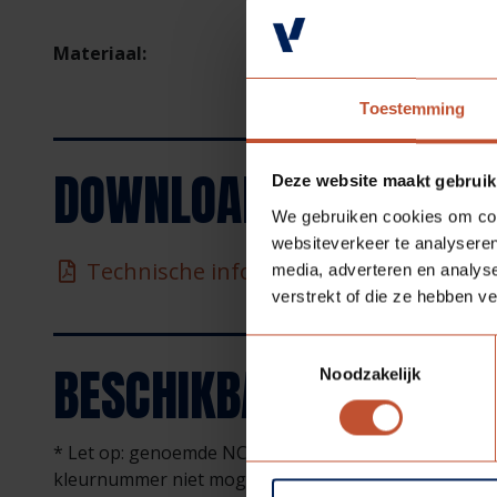
Sendzimir verzinkt staal,
Materiaal:
Zinklaagdikte ca. 18 - 20
ca. 35 µm
Toestemming
DOWNLOADS
Deze website maakt gebruik
We gebruiken cookies om cont
websiteverkeer te analyseren
Technische informatie - Technische in
media, adverteren en analys
verstrekt of die ze hebben v
Toestemmingsselectie
BESCHIKBARE
KLEUREN
Noodzakelijk
* Let op: genoemde NCS/RAL kleuren zijn bij benader
kleurnummer niet mogelijk. Voor een waarheidsgetr