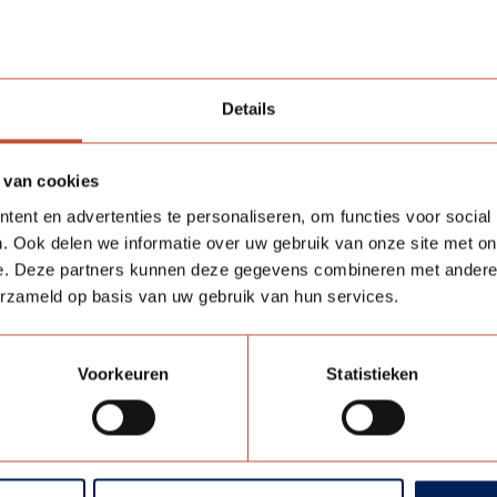
 dikte ca. 1mm.
 µm. Polyester laklaag dikte
Details
 van cookies
ent en advertenties te personaliseren, om functies voor social
. Ook delen we informatie over uw gebruik van onze site met on
formatie
e. Deze partners kunnen deze gegevens combineren met andere i
erzameld op basis van uw gebruik van hun services.
Voorkeuren
Statistieken
ing. Door unieke oppervlakte structuur en/of speciale mat
ouwe weergave is bemonstering op aanvraag verkrijgbaar.