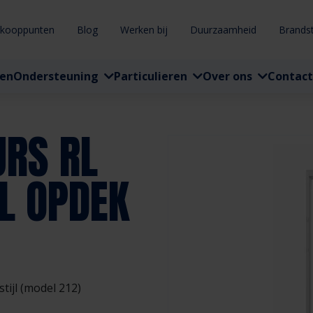
rkooppunten
Blog
Werken bij
Duurzaamheid
Brands
ten
Ondersteuning
Particulieren
Over ons
Contact
URS RL
L OPDEK
ijl (model 212)