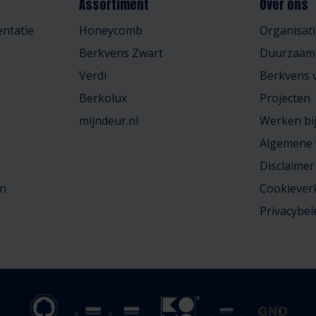
Assortiment
Over ons
ntatie
Honeycomb
Organisati
Berkvens Zwart
Duurzaam
Verdi
Berkvens v
Berkolux
Projecten
mijndeur.nl
Werken bi
Algemene
Disclaimer
en
Cookiever
Privacybel