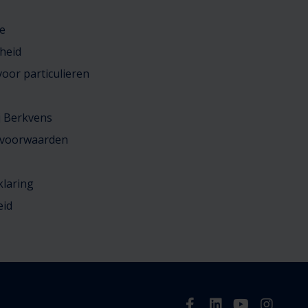
e
heid
oor particulieren
j Berkvens
 voorwaarden
klaring
eid