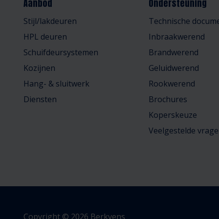
Aanbod
Ondersteuning
Stijl/lakdeuren
Technische docume
HPL deuren
Inbraakwerend
Schuifdeursystemen
Brandwerend
Kozijnen
Geluidwerend
Hang- & sluitwerk
Rookwerend
Diensten
Brochures
Koperskeuze
Veelgestelde vrag
Copyright © 2026 Berkvens