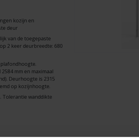
ingen kozijn en
te deur
lijk van de toegepaste
op 2 keer deurbreedte: 680
 plafondhoogte.
al 2584 mm en maximaal
d). Deurhoogte is 2315
temd op kozijnhoogte.
 Tolerantie wanddikte