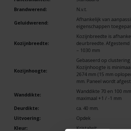
Brandwerend:
N.v.t.
Afhankelijk van aanpass
Geluidwerend:
eigenschappen toegepas
Kozijnbreedte is afhanke
Kozijnbreedte:
deurbreedte. Afgestemd 
– 1030 mm
Gebaseerd op clustering
Kozijnhoogte is minima
Kozijnhoogte:
2674 mm (15 mm oplopen
mm. Paneel wordt afges
Wanddikte 70 en 100 mm.
Wanddikte:
maximaal +1 / -1 mm
Deurdikte:
ca. 40 mm.
Uitvoering:
Opdek
Kleur:
Kristalwit