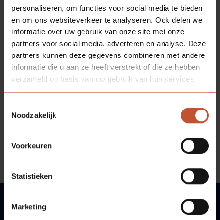
personaliseren, om functies voor social media te bieden
en om ons websiteverkeer te analyseren. Ook delen we
Technische informatie - Technische
informatie over uw gebruik van onze site met onze
informatie
partners voor social media, adverteren en analyse. Deze
partners kunnen deze gegevens combineren met andere
informatie die u aan ze heeft verstrekt of die ze hebben
verzameld op basis van uw gebruik van hun services.
BESCHIKBARE
KLEUREN
Toestemmingsselectie
* Let op: genoemde NCS/RAL kleuren zijn bij
Noodzakelijk
benadering. Door unieke oppervlakte structuur en/of
speciale matgradaties is het benoemen van een exact
kleurnummer niet mogelijk. Voor een
Voorkeuren
waarheidsgetrouwe weergave is bemonstering op
aanvraag verkrijgbaar.
Statistieken
Marketing