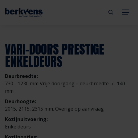
Terug
Terug
Terug
Terug
Terug
Terug
VARI-DOORS PRESTIGE
Deuren
Eengezinswoning
Aannemer
Inbraakwerend
mijndeur.nl
Blog
ENKELDEURS
Kozijnen
Meergezinswoning
Architect
Brandwerend
Webshop
Organisatie
Deurbreedte:
730 - 1230 mm Vrije doorgang = deurbreedte -/- 140
Hang- & sluitwerk
Utiliteitsgebouw
Projectontwikkelaar
Geluidwerend
Inspiratie
Duurzaamheid
mm
Deurhoogte:
Diensten
Prefab woning
Handelspartner
Rookwerend
Verkooppunten
GND Garantiedeuren
2015, 2115, 2315 mm. Overige op aanvraag
Kozijnuitvoering:
Technische documentatie
Duurzaamheid
Veelgestelde vragen
Werken bij Berkvens
Enkeldeurs
Kozijnopties: