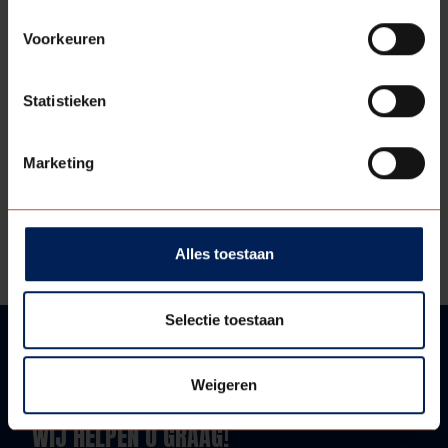
Voorkeuren
DOWNLOADS
Statistieken
Technische tekening
Marketing
Bestektekst
Technische informatie
Alles toestaan
Selectie toestaan
VRAGEN?
Weigeren
WIJ HELPEN U GRAAG!